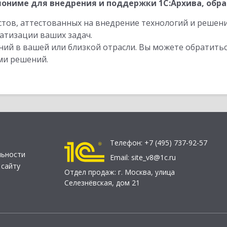
ониме для внедрения и поддержки 1С:Архива, обра
стов, аттестованных на внедрение технологий и решен
атизации ваших задач.
ий в вашей или близкой отрасли. Вы можете обратитьс
ми решений.
Телефон:
+7 (495) 737-92-57
льности
Email:
site_v8@1c.ru
 сайту
Отдел продаж:
г. Москва
,
улица
Селезнёвская, дом 21