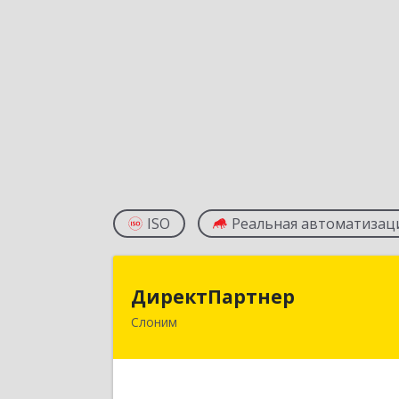
ISO
Реальная автоматизац
ДиректПартне
ДиректПартнер
Слоним
231800, РБ, Гродненская область, г
Слоним, ул. Брестская, д.40, ком.5
Подробне