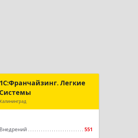
1С:Франчайзинг. Легкие
1С:Франчайзинг. Легкие
Системы
Системы
Калининград
236000, Калининградская обл,
Калининград г, Геологическая ул, дом
№ 1, оф.34
Внедрений
551
Подробнее