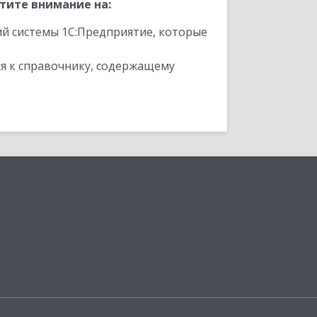
тите внимание на:
ий системы 1С:Предприятие, которые
я к справочнику, содержащему