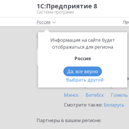
1С:Предприятие 8
Система программ
Россия
Пр
Главная
1С:Архив
Выбор партнёра
Слоним
Информация на сайте будет
отображаться для региона
1С:Архив
Россия
в Слониме
Да, все верно
Ознакомьтесь с информацио
Выбрать другой
или внедрение продукта.
Минск
Витебск
Гомель
Смотрите также:
Беларусь
Партнеры в вашем регионе: