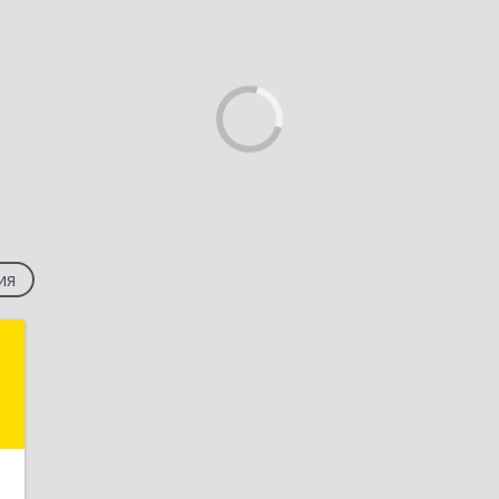
ия
р
.
9
е