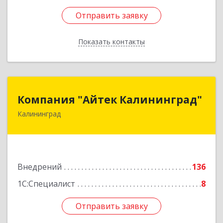
Отправить заявку
Отправить заявку
Показать контакты
Назад
Компания "Айтек Калининград"
Компания "Айтек Калининград"
Калининград
236016, Калининградская обл, Калининград г,
Стекольная ул, дом № 39
Подробнее
Внедрений
136
1С:Специалист
8
Отправить заявку
Отправить заявку