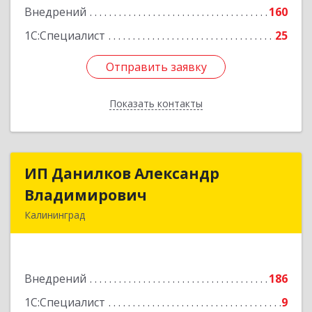
Внедрений
160
Подробнее
1С:Специалист
25
Отправить заявку
Отправить заявку
Показать контакты
Назад
ИП Данилков Александр
ИП Данилков Александр
Владимирович
Владимирович
Калининград
236038, Калининградская обл, Калининград г,
Д.Донского ул, дом № 7/11, каб.522
Внедрений
186
Подробнее
1С:Специалист
9