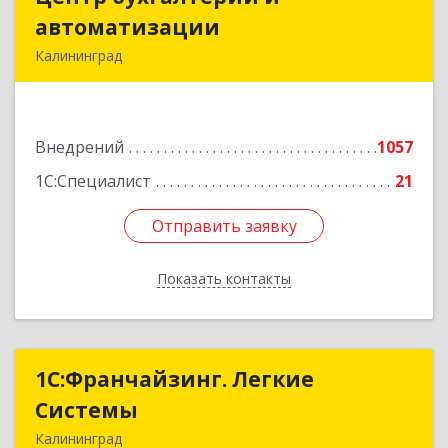
автоматизации
автоматизации
Калининград
236006, Калининградская обл, Калининград г,
Фрунзе ул, дом № 6, оф.13
Внедрений
1057
Подробнее
1С:Специалист
21
Отправить заявку
Отправить заявку
Показать контакты
Назад
1С:Франчайзинг. Легкие
1С:Франчайзинг. Легкие
Системы
Системы
Калининград