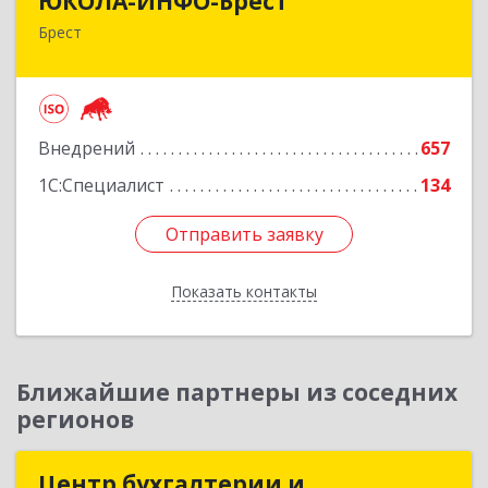
ЮКОЛА-ИНФО-Брест
Брест
224023 г. Брест, ул. Московская, 275А, 5 этаж
Подробнее
Внедрений
657
1С:Специалист
134
Отправить заявку
Отправить заявку
Показать контакты
Назад
Ближайшие партнеры из соседних
регионов
Центр бухгалтерии и
Центр бухгалтерии и