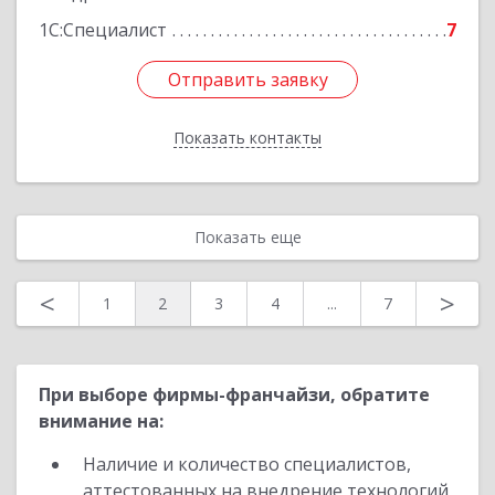
1С:Специалист
7
Отправить заявку
Отправить заявку
Показать контакты
Назад
Показать еще
<
>
1
2
3
4
...
7
При выборе фирмы-франчайзи, обратите
внимание на:
Наличие и количество специалистов,
аттестованных на внедрение технологий