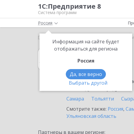
1С:Предприятие 8
Система программ
Россия
Пр
Главная
1С:Архив
Выбор партнёра
Отрадны
Информация на сайте будет
отображаться для региона
1С:Архив
Россия
в Отрадном
Да, все верно
Ознакомьтесь с информацио
Выбрать другой
или внедрение продукта.
Самара
Тольятти
Сызр
Смотрите также:
Россия
,
Сам
Ульяновская область
Партнеры в вашем регионе: