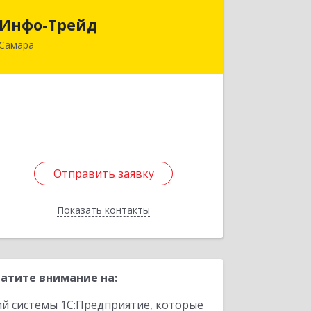
Инфо-Трейд
Инфо-Трейд
Самара
443050, Самарская обл, Самара г,
Смышляевское ш, дом № 1, кв.43
Подробнее
Отправить заявку
Отправить заявку
Показать контакты
Назад
атите внимание на:
ий системы 1С:Предприятие, которые