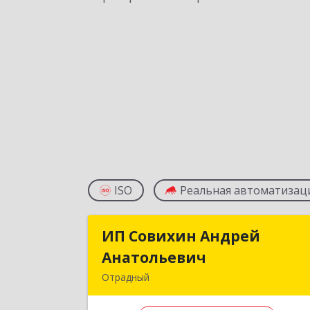
ISO
Реальная автоматизац
ИП Совихин Андрей
ИП Совихин Андре
Анатольевич
Анатольеви
Отрадный
446300, Самарская обл, Отрадный г
Ленина ул, дом № 3, кв.8