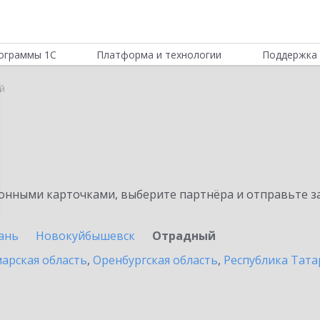
ограммы 1С
Платформа и технологии
Поддержка 
й
нными карточками, выберите партнёра и отправьте за
ань
Новокуйбышевск
Отрадный
арская область
,
Оренбургская область
,
Республика Тата