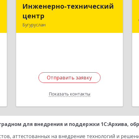
т
Инженерно-технический
Инженерно-технический
р
центр
центр
Бугуруслан
,
461633, Оренбургская обл, Бугуруслан
3
г, Больничный пер, дом № 8
е
Подробнее
Отправить заявку
Отправить заявку
Показать контакты
Назад
радном для внедрения и поддержки 1С:Архива, обр
стов, аттестованных на внедрение технологий и решен