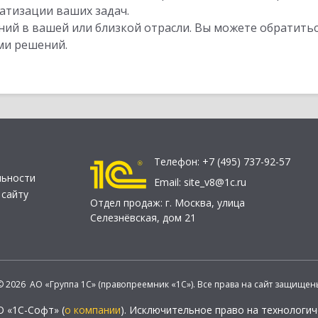
атизации ваших задач.
ий в вашей или близкой отрасли. Вы можете обратитьс
ми решений.
Телефон:
+7 (495) 737-92-57
льности
Email:
site_v8@1c.ru
 сайту
Отдел продаж:
г. Москва
,
улица
Селезнёвская, дом 21
© 2026 АО «Группа 1С» (правопреемник «1С»). Все права на сайт защищен
О «1С-Софт» (
о компании
). Исключительное право на технологи