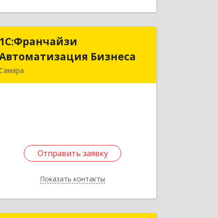
1С:Франчайзи
1С:Франчайзи
Автоматизация Бизнеса
Автоматизация Бизнеса
Самара
443075, Самарская обл,
Красноглинский вн.р-н, Самара г,
Виталия Жалнина (Крутые Ключи
мкр.) ул, дом № 22, кв.44
Подробнее
Отправить заявку
Отправить заявку
Показать контакты
Назад