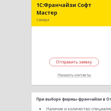
1С:Франчайзи Софт
1С:Франчайзи Соф
Мастер
Масте
Самара
443125, Самарская обл, Самара г
Аминева ул, дом № 16а, оф.20
Подробне
Отправить заявку
Отправить заявку
Показать контакты
Назад
При выборе фирмы-франчайзи в От
Наличие и количество специали