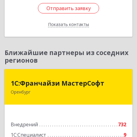
Отправить заявку
Отправить заявку
Показать контакты
Назад
Ближайшие партнеры из соседних
регионов
1С:Франчайзи МастерСофт
1С:Франчайзи МастерСофт
Оренбург
460052, Оренбургская обл, Оренбург г,
Монтажников ул, дом № 26/2
Подробнее
Внедрений
732
1С:Специалист
9