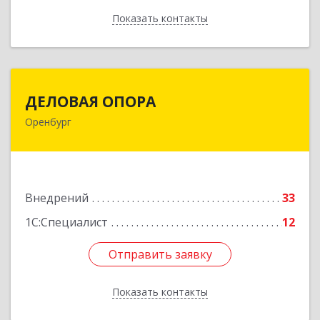
Показать контакты
Назад
ДЕЛОВАЯ ОПОРА
ДЕЛОВАЯ ОПОРА
Оренбург
460048, Оренбургская обл, Оренбург г,
Монтажников ул, дом № 30/1
Подробнее
Внедрений
33
1С:Специалист
12
Отправить заявку
Отправить заявку
Показать контакты
Назад