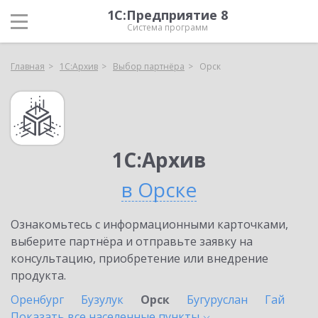
1С:Предприятие 8
Система программ
Главная
1С:Архив
Выбор партнёра
Орск
1С:Архив
в Орске
Ознакомьтесь с информационными карточками,
выберите партнёра и отправьте заявку на
консультацию, приобретение или внедрение
продукта.
Оренбург
Бузулук
Орск
Бугуруслан
Гай
Показать все населенные
пункты