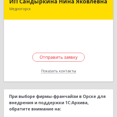
ИП Сандыркина Нина Яковлевна
Медногорск
462270, Оренбургская обл, Медногорск г,
Металлургов ул, дом № 19, кв.22
Подробнее
Отправить заявку
Отправить заявку
Показать контакты
Назад
При выборе фирмы-франчайзи в Орске для
внедрения и поддержки 1С:Архива,
обратите внимание на: