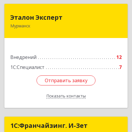
Эталон Эксперт
Эталон Эксперт
Мурманск
183014, Мурманская обл, Мурманск г,
Ледокольный проезд, дом № 6, оф.228
Подробнее
Внедрений
12
1С:Специалист
7
Отправить заявку
Отправить заявку
Показать контакты
Назад
1С:Франчайзинг. И-Зет
1С:Франчайзинг. И-Зет