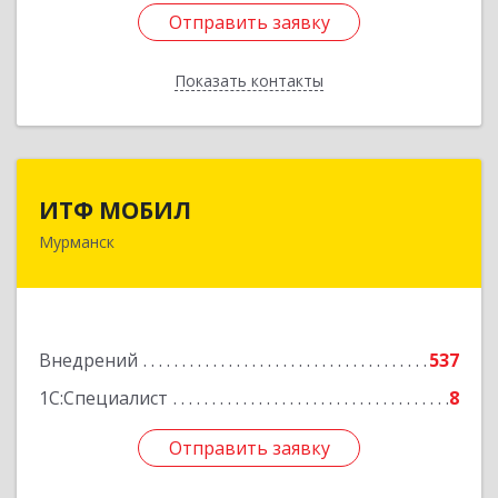
Отправить заявку
Отправить заявку
Показать контакты
Назад
ИТФ МОБИЛ
ИТФ МОБИЛ
Мурманск
183038, Мурманская обл, Мурманск г, Терский
пер, дом № 13
Подробнее
Внедрений
537
1С:Специалист
8
Отправить заявку
Отправить заявку