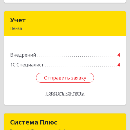
Учет
Учет
Пенза
440015, г. Пенза, ул. Литвинова, 40
Подробнее
Внедрений
4
1С:Специалист
4
Отправить заявку
Отправить заявку
Показать контакты
Назад
Система Плюс
Система Плюс