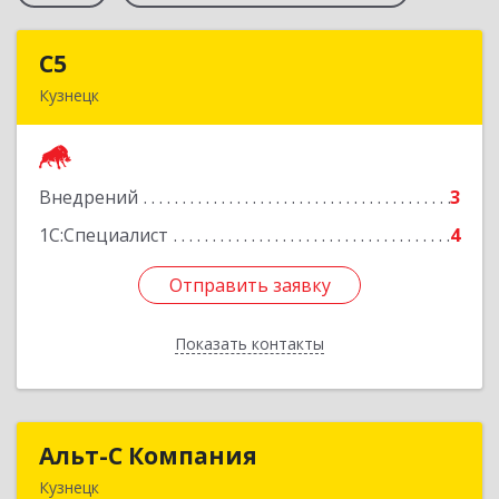
С5
С5
Кузнецк
442530, Пензенская обл, Кузнецк г,
Гражданская ул, дом № 85Б
Внедрений
3
Подробнее
1С:Специалист
4
Отправить заявку
Отправить заявку
Показать контакты
Назад
Альт-С Компания
Альт-С Компания
Кузнецк