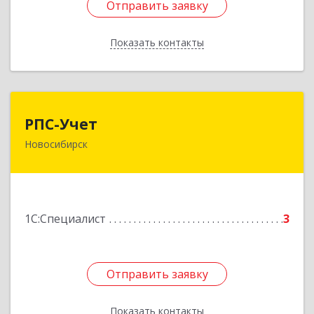
Отправить заявку
Отправить заявку
Показать контакты
Назад
РПС-Учет
РПС-Учет
Новосибирск
630054, Новосибирская обл, Новосибирск г,
Тихвинская ул, дом № 1, оф.5
Подробнее
1С:Специалист
3
Отправить заявку
Отправить заявку
Показать контакты
Назад