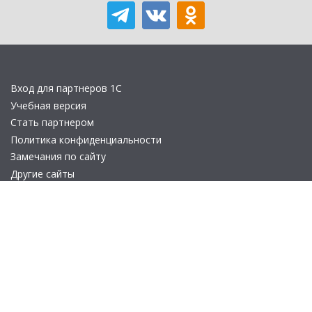
Вход для партнеров 1С
Учебная версия
Стать партнером
Политика конфиденциальности
Замечания по сайту
Другие сайты
Телефон:
+7 (495) 737-92-57
Email:
site_v8@1c.ru
Отдел продаж:
г. Москва
,
улица Селезнёвская, дом 21