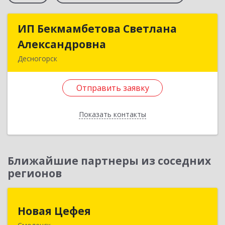
ИП Бекмамбетова Светлана
ИП Бекмамбетова Светлана
Александровна
Александровна
Десногорск
216400, Смоленская обл, Десногорск г, 4-й мкр,
дом № 7, кв.11
Отправить заявку
Подробнее
Показать контакты
Отправить заявку
Назад
Ближайшие партнеры из соседних
регионов
Новая Цефея
Новая Цефея