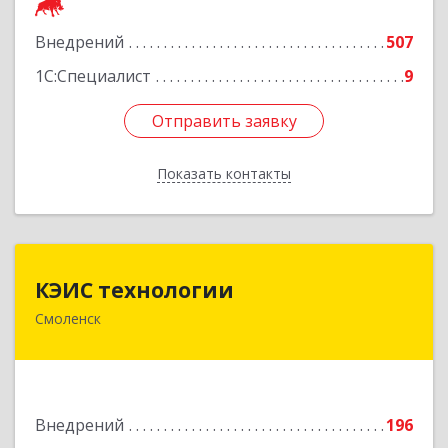
Подробнее
Внедрений
507
1С:Специалист
9
Отправить заявку
Отправить заявку
Показать контакты
Назад
КЭИС технологии
КЭИС технологии
Смоленск
214018, Смоленская обл, Смоленск г,
Памфилова ул, дом № 5
Подробнее
Внедрений
196