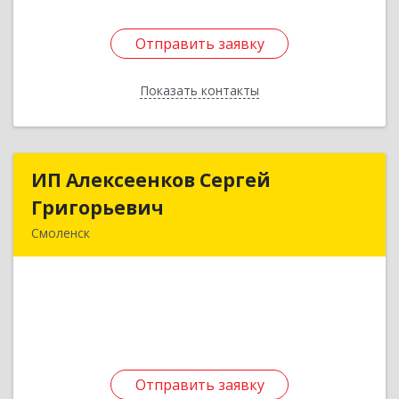
Отправить заявку
Отправить заявку
Показать контакты
Назад
ИП Алексеенков Сергей
ИП Алексеенков Сергей
Григорьевич
Григорьевич
Смоленск
214036, Смоленская обл, Смоленск г, Попова ул,
дом № 17/1
Подробнее
Отправить заявку
Отправить заявку