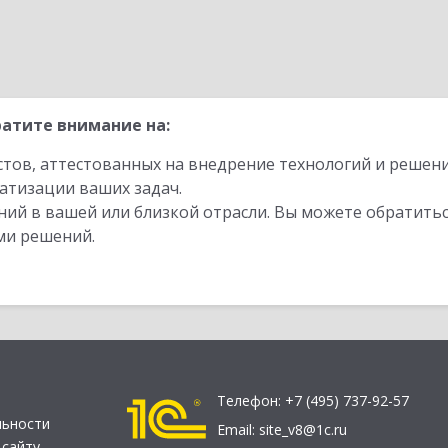
атите внимание на:
стов, аттестованных на внедрение технологий и решен
атизации ваших задач.
ий в вашей или близкой отрасли. Вы можете обратитьс
ми решений.
Телефон:
+7 (495) 737-92-57
льности
Email:
site_v8@1c.ru
 сайту