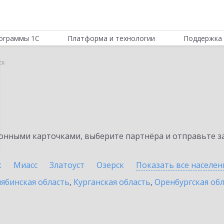
ограммы 1С
Платформа и технологии
Поддержка 
ск
нными карточками, выберите партнёра и отправьте за
к
Миасс
Златоуст
Озерск
Показать все населе
ябинская область
,
Курганская область
,
Оренбургская об