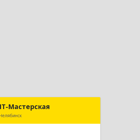
IT-Мастерская
IT-Мастерская
Челябинск
454091, Челябинская обл, Челябинск г,
Плеханова ул, дом № 1а, оф.7