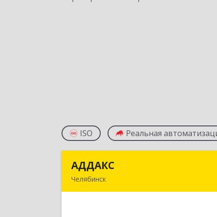
ISO
Реальная автоматизац
АДДАКС
АДДАК
Челябинск
454126, Челябинская обл, Челябинск г
Татьяничевой ул, дом № 12А, кв.