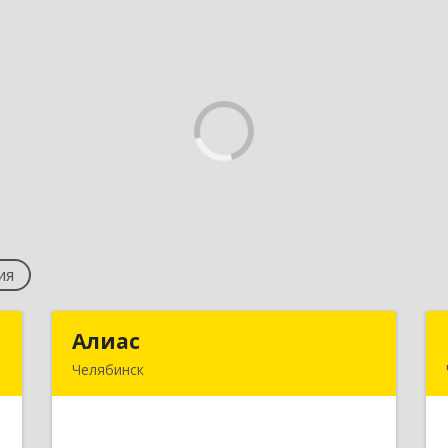
ия
С
Алиас
Алиас
Челябинск
,
454080, Челябинская обл, Челябинск г,
8
Энтузиастов ул, дом № 14-В