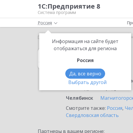
1С:Предприятие 8
Система программ
Россия
Пр
Главная
1С:Архив
Выбор партнёра
Челябин
Информация на сайте будет
отображаться для региона
1С:Архив
Россия
в Челябинске
Да, все верно
Ознакомьтесь с информацио
Выбрать другой
или внедрение продукта.
Челябинск
Магнитогорс
Смотрите также:
Россия
,
Чел
Свердловская область
Партнеры в вашем регионе: