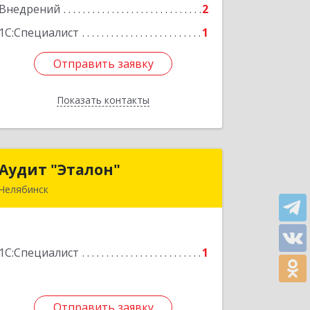
Внедрений
2
Подробнее
1С:Специалист
1
Отправить заявку
Отправить заявку
Показать контакты
Назад
Аудит "Эталон"
Аудит "Эталон"
Челябинск
454080, Челябинская обл, Челябинск г,
Энгельса ул, дом № 41
1С:Специалист
1
Подробнее
Отправить заявку
Отправить заявку