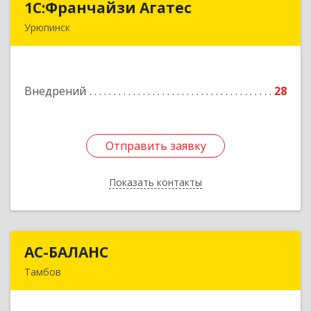
1С:Франчайзи Агатес
1С:Франчайзи Агатес
Урюпинск
403113, Волгоградская обл, Урюпинск г, Ленина
пр-кт, дом № 90а
Внедрений
28
Подробнее
Отправить заявку
Отправить заявку
Показать контакты
Назад
АС-БАЛАНС
АС-БАЛАНС
Тамбов
392000, Тамбовская обл, Тамбов г, Гастелло ул,
дом № 105А