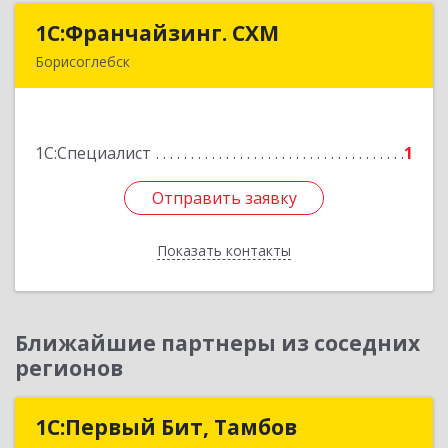
1С:Франчайзинг. СХМ
1С:Франчайзинг. СХМ
Борисоглебск
397165, Воронежская обл, Борисоглебский р-н,
Борисоглебск г, Матросовская ул, дом № 127
1С:Специалист
1
Подробнее
Отправить заявку
Отправить заявку
Показать контакты
Назад
Ближайшие партнеры из соседних
регионов
1С:Первый Бит, Тамбов
1С:Первый Бит, Тамбов