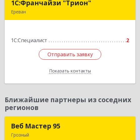
1С:Франчайзи "Трион"
1С:Франчайзи "Трион"
Ереван
Армения, Ереван, ул. Наири Заряна 73/1, 2 этаж
Подробнее
1С:Специалист
2
Отправить заявку
Отправить заявку
Показать контакты
Назад
Ближайшие партнеры из соседних
регионов
Веб Мастер 95
Веб Мастер 95
Грозный