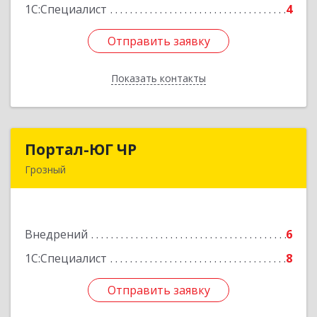
Подробнее
1С:Специалист
4
Отправить заявку
Отправить заявку
Показать контакты
Назад
Портал-ЮГ ЧР
Портал-ЮГ ЧР
Грозный
364906, Чеченская Респ, Грозный г, Путина пр-
кт, дом № 30
Внедрений
6
Подробнее
1С:Специалист
8
Отправить заявку
Отправить заявку