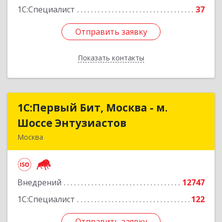
1С:Специалист
37
Отправить заявку
Отправить заявку
Показать контакты
Назад
1С:Первый Бит, Москва - м.
1С:Первый Бит, Москва - м.
Шоссе Энтузиастов
Шоссе Энтузиастов
Москва
111524, Москва г, Электродная ул, дом № 9,
строение 2
Внедрений
12747
Подробнее
1С:Специалист
122
Отправить заявку
Отправить заявку