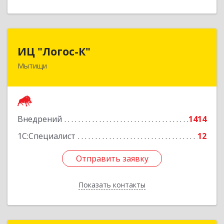
ИЦ "Логос-К"
ИЦ "Логос-К"
Мытищи
141008, Московская обл, Мытищи г, Мира ул,
дом № 24
Подробнее
Внедрений
1414
1С:Специалист
12
Отправить заявку
Отправить заявку
Показать контакты
Назад