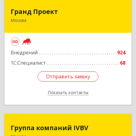
Гранд Проект
Гранд Проект
Москва
111033, Москва г, Золоторожский Вал ул, дом
№ 34, строение 1
Подробнее
Внедрений
924
1С:Специалист
68
Отправить заявку
Отправить заявку
Показать контакты
Назад
Группа компаний IVBV
Группа компаний IVBV