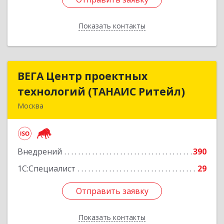
Показать контакты
Назад
ВЕГА Центр проектных
ВЕГА Центр проектных
технологий (ТАНАИС Ритейл)
технологий (ТАНАИС Ритейл)
Москва
105120, Москва г, Сыромятническая Ниж. ул,
дом № 11, корпус Б,эт.5,пом.1,ком.22
Внедрений
390
Подробнее
1С:Специалист
29
Отправить заявку
Отправить заявку
Показать контакты
Назад