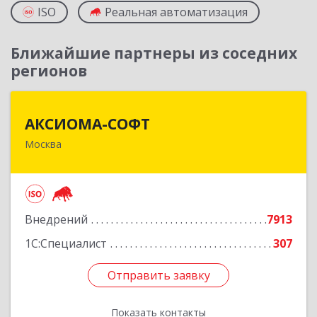
ISO
Реальная автоматизация
Ближайшие партнеры из соседних
регионов
АКСИОМА-СОФТ
АКСИОМА-СОФТ
Москва
105066, Москва г, вн.тер.г. муниципальный
округ Басманный, Нижняя Красносельская ул,
дом № 35, строение 64, пом.12/7
Подробнее
Внедрений
7913
1С:Специалист
307
Отправить заявку
Отправить заявку
Показать контакты
Назад