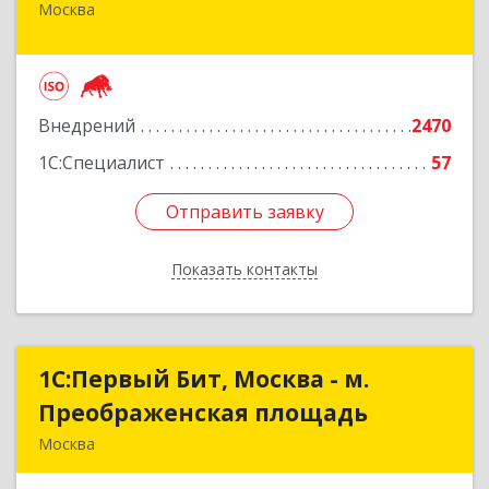
Москва
105318, Москва г, Ткацкая ул, дом № 17,
строение 2, пом.4/1, ком.2
Подробнее
Внедрений
2470
1С:Специалист
57
Отправить заявку
Отправить заявку
Показать контакты
Назад
1С:Первый Бит, Москва - м.
1С:Первый Бит, Москва - м.
Преображенская площадь
Преображенская площадь
Москва
107076, Москва г, Краснобогатырская ул, дом №