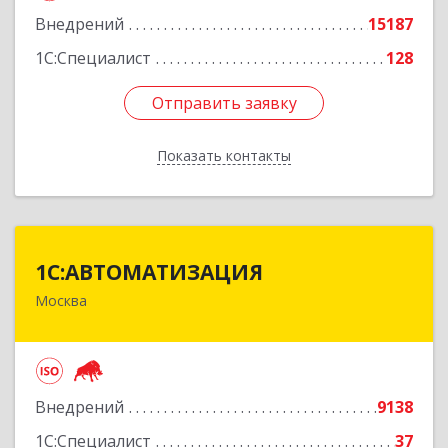
Внедрений
15187
Подробнее
1С:Специалист
128
Отправить заявку
Отправить заявку
Показать контакты
Назад
1С:АВТОМАТИЗАЦИЯ
1С:АВТОМАТИЗАЦИЯ
Москва
111024, Москва г, Энтузиастов 1-я ул, дом №
12А
Подробнее
Внедрений
9138
1С:Специалист
37