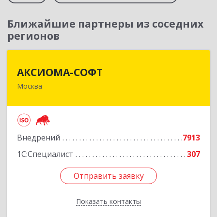
Ближайшие партнеры из соседних
регионов
АКСИОМА-СОФТ
АКСИОМА-СОФТ
Москва
105066, Москва г, вн.тер.г. муниципальный
округ Басманный, Нижняя Красносельская ул,
дом № 35, строение 64, пом.12/7
Подробнее
Внедрений
7913
1С:Специалист
307
Отправить заявку
Отправить заявку
Показать контакты
Назад