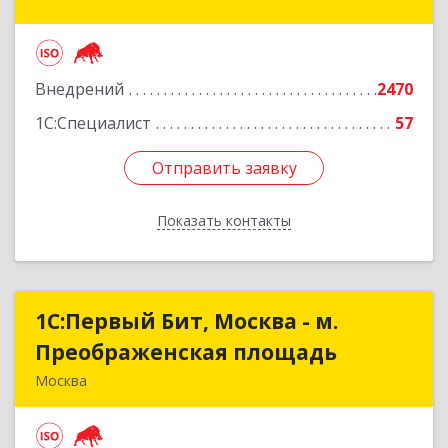
строение 2, пом.4/1, ком.2
Подробнее
Внедрений
2470
1С:Специалист
57
Отправить заявку
Отправить заявку
Показать контакты
Назад
1С:Первый Бит, Москва - м.
1С:Первый Бит, Москва - м.
Преображенская площадь
Преображенская площадь
Москва
107076, Москва г, Краснобогатырская ул, дом №
89, строение 1, пом.66