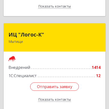
Показать контакты
Назад
ИЦ "Логос-К"
ИЦ "Логос-К"
Мытищи
141008, Московская обл, Мытищи г, Мира ул,
дом № 24
Подробнее
Внедрений
1414
1С:Специалист
12
Отправить заявку
Отправить заявку
Показать контакты
Назад