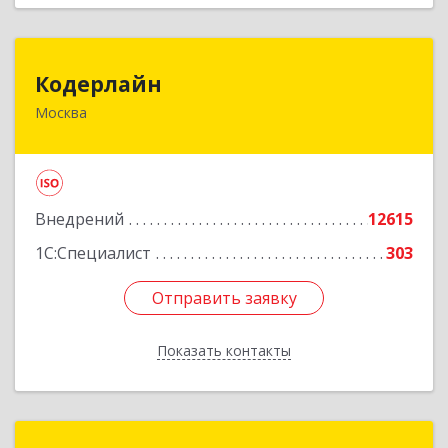
Кодерлайн
Кодерлайн
Москва
107023, Москва г, Семеновская Б. ул, дом № 43,
этаж 3, оф. 301
Подробнее
Внедрений
12615
1С:Специалист
303
Отправить заявку
Отправить заявку
Показать контакты
Назад