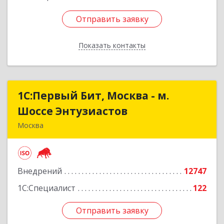
Отправить заявку
Отправить заявку
Показать контакты
Назад
1С:Первый Бит, Москва - м.
1С:Первый Бит, Москва - м.
Шоссе Энтузиастов
Шоссе Энтузиастов
Москва
111524, Москва г, Электродная ул, дом № 9,
строение 2
Внедрений
12747
Подробнее
1С:Специалист
122
Отправить заявку
Отправить заявку