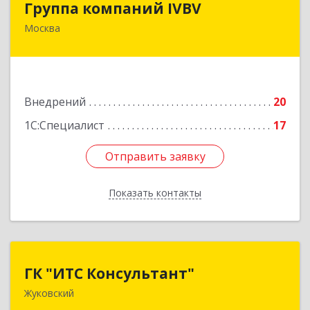
Группа компаний IVBV
Москва
105082, Москва г, Почтовая Б. ул, дом № 55/59,
строение 1, оф.702
Подробнее
Внедрений
20
1С:Специалист
17
Отправить заявку
Отправить заявку
Показать контакты
Назад
ГК "ИТС Консультант"
ГК "ИТС Консультант"
Жуковский
140181, Московская обл, Жуковский г,