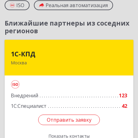
ISO
Реальная автоматизация
Ближайшие партнеры из соседних
регионов
1С-КПД
1С-КПД
Москва
109147, Москва г, Воронцовская ул, дом №
49/28, строение 1
Подробнее
Внедрений
123
1С:Специалист
42
Отправить заявку
Отправить заявку
Показать контакты
Назад