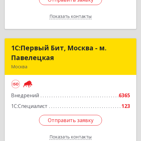
Показать контакты
Назад
1С:Первый Бит, Москва - м.
1С:Первый Бит, Москва - м.
Павелецкая
Павелецкая
Москва
115487, Москва г, Андропова пр-кт, дом № 38,
строение 3, оф.203
Внедрений
6365
Подробнее
1С:Специалист
123
Отправить заявку
Отправить заявку
Показать контакты
Назад