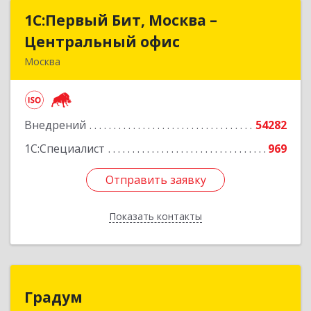
1С:Первый Бит, Москва –
1С:Первый Бит, Москва –
Центральный офис
Центральный офис
Москва
109147, Москва г, Воронцовская ул, дом № 35 Б,
корпус 1
Внедрений
54282
Подробнее
1С:Специалист
969
Отправить заявку
Отправить заявку
Показать контакты
Назад
Градум
Градум