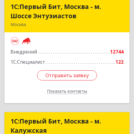
1С:Первый Бит, Москва - м.
1С:Первый Бит, Москва - м.
Шоссе Энтузиастов
Шоссе Энтузиастов
Москва
111524, Москва г, Электродная ул, дом № 9,
строение 2
Внедрений
12744
Подробнее
1С:Специалист
122
Отправить заявку
Отправить заявку
Показать контакты
Назад
1С:Первый Бит, Москва - м.
1С:Первый Бит, Москва - м.
Калужская
Калужская