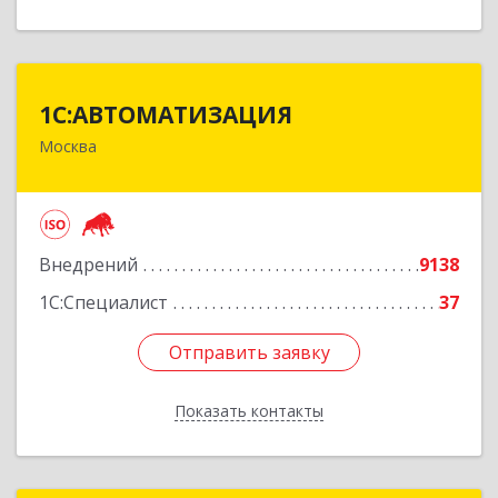
1С:АВТОМАТИЗАЦИЯ
1С:АВТОМАТИЗАЦИЯ
Москва
111024, Москва г, Энтузиастов 1-я ул, дом №
12А
Подробнее
Внедрений
9138
1С:Специалист
37
Отправить заявку
Отправить заявку
Показать контакты
Назад