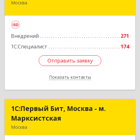
Москва
109147, Москва г, Марксистская ул, дом № 34,
строение 6
Подробнее
Внедрений
271
1С:Специалист
174
Отправить заявку
Отправить заявку
Показать контакты
Назад
1С:Первый Бит, Москва - м.
1С:Первый Бит, Москва - м.
Марксистская
Марксистская
Москва
109147, Москва г, Марксистская ул, дом № 34,