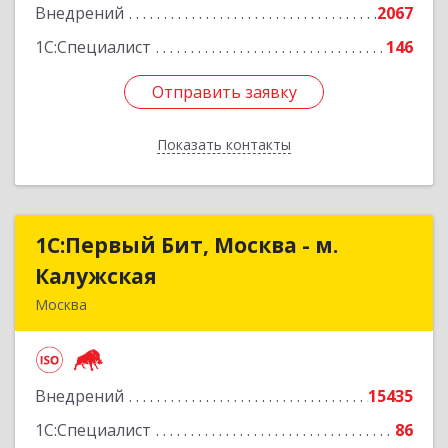
Подробнее
Внедрений
2067
1С:Специалист
146
Отправить заявку
Отправить заявку
Показать контакты
Назад
1С:Первый Бит, Москва - м.
1С:Первый Бит, Москва - м.
Калужская
Калужская
Москва
109147, Москва г, Воронцовская ул, дом № 35А,
строение 1, оф.3/1
Внедрений
15435
Подробнее
1С:Специалист
86