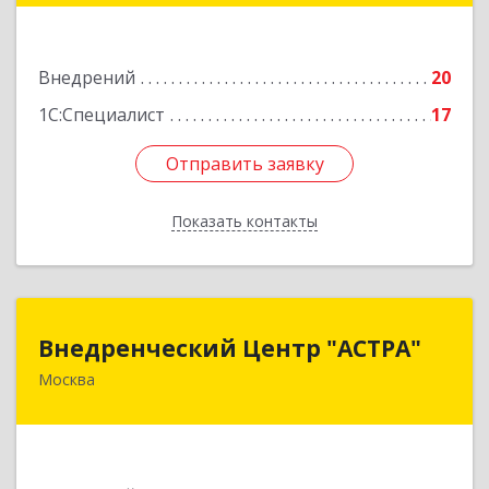
Подробнее
Внедрений
20
1С:Специалист
17
Отправить заявку
Отправить заявку
Показать контакты
Назад
Внедренческий Центр "АСТРА"
Внедренческий Центр "АСТРА"
Москва
125310, Москва г, Муравская ул, дом № 38,
корпус 2, пом.541
Подробнее