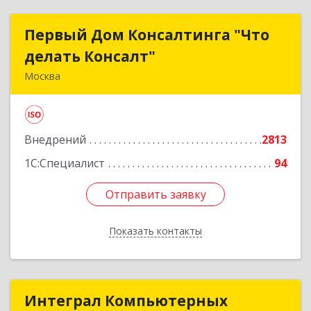
Первый Дом Консалтинга "Что
Первый Дом Консалтинга "Что
делать Консалт"
делать Консалт"
Москва
127083, Москва г, Мишина ул, дом № 56
Подробнее
Внедрений
2813
1С:Специалист
94
Отправить заявку
Отправить заявку
Показать контакты
Назад
Интеграл Компьютерных
Интеграл Компьютерных