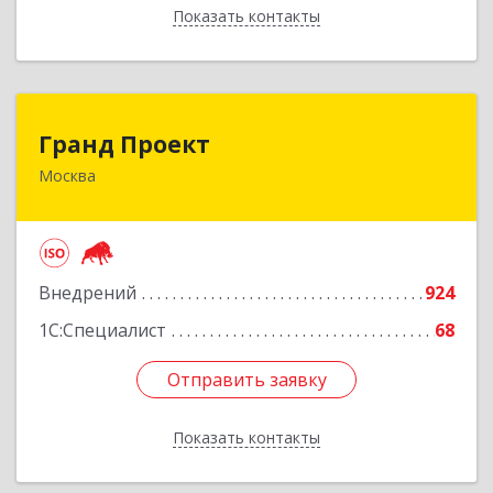
Показать контакты
Назад
Гранд Проект
Гранд Проект
Москва
111033, Москва г, Золоторожский Вал ул, дом
№ 34, строение 1
Подробнее
Внедрений
924
1С:Специалист
68
Отправить заявку
Отправить заявку
Показать контакты
Назад