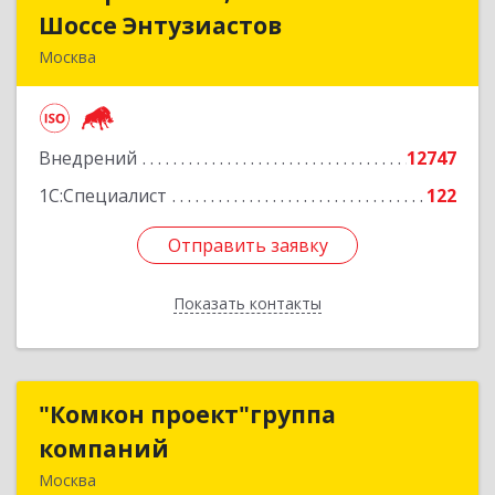
Шоссе Энтузиастов
Шоссе Энтузиастов
Москва
111524, Москва г, Электродная ул, дом № 9,
строение 2
Внедрений
12747
Подробнее
1С:Специалист
122
Отправить заявку
Отправить заявку
Показать контакты
Назад
"Комкон проект"группа
"Комкон проект"группа
компаний
компаний
Москва