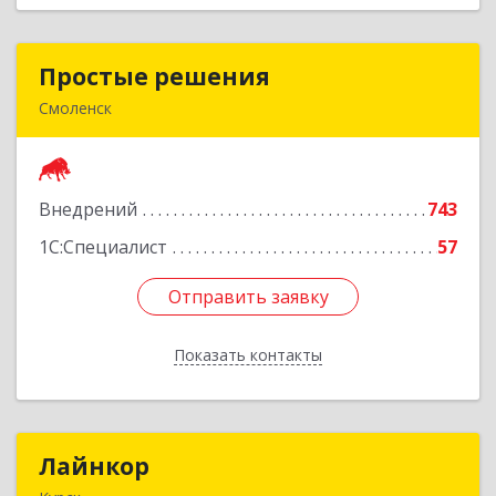
Простые решения
Простые решения
Смоленск
214015, Смоленская обл, Смоленск г, Большая
Краснофлотская ул, дом № 17
Внедрений
743
Подробнее
1С:Специалист
57
Отправить заявку
Отправить заявку
Показать контакты
Назад
Лайнкор
Лайнкор