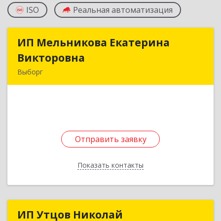
ISO
Реальная автоматизация
ИП Мельникова Екатерина
ИП Мельникова Екатерина
Викторовна
Викторовна
Выборг
188800, Ленинградская обл, Выборг г,
Аристарха Макарова ул, дом № 2, кв.4
Подробнее
Отправить заявку
Отправить заявку
Показать контакты
Назад
ИП Утцов Николай
ИП Утцов Николай