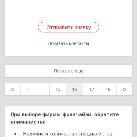
Подробнее
Отправить заявку
Отправить заявку
Показать контакты
Назад
Показать еще
<
>
1
...
15
16
17
18
При выборе фирмы-франчайзи, обратите
внимание на:
Наличие и количество специалистов,