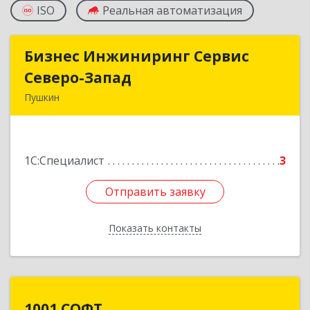
ISO
Реальная автоматизация
Бизнес Инжиниринг Сервис
Бизнес Инжиниринг Сервис
Северо-Запад
Северо-Запад
Пушкин
196603, Санкт-Петербург г, Пушкин г,
Красносельское ш, дом № 14, корпус 1,стр.1,
кв.35
1С:Специалист
3
Подробнее
Отправить заявку
Отправить заявку
Показать контакты
Назад
1001 СОФТ
1001 СОФТ