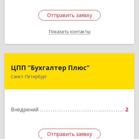
Отправить заявку
Отправить заявку
Показать контакты
Назад
ЦПП "Бухгалтер Плюс"
ЦПП "Бухгалтер Плюс"
Санкт-Петербург
196233, Санкт-Петербург г, Орджоникидзе ул,
дом № 58, корпус 1, кв.54
Подробнее
Внедрений
2
Отправить заявку
Отправить заявку