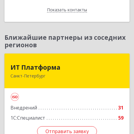
Отправить заявку
Показать контакты
Назад
Ближайшие партнеры из соседних
регионов
ИТ Платформа
ИТ Платформа
Санкт-Петербург
196066, Санкт-Петербург г, Московский пр-кт,
дом № 212, литера А, вход 249Н, пом.19, оф.
7013
Подробнее
Внедрений
31
1С:Специалист
59
Отправить заявку
Отправить заявку