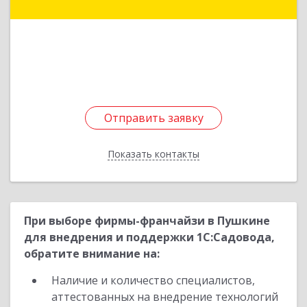
дом № 99, корпус 2, литера А, кв.367
Подробнее
Отправить заявку
Отправить заявку
Показать контакты
Назад
При выборе фирмы-франчайзи в Пушкине
для внедрения и поддержки 1С:Садовода,
обратите внимание на:
Наличие и количество специалистов,
аттестованных на внедрение технологий