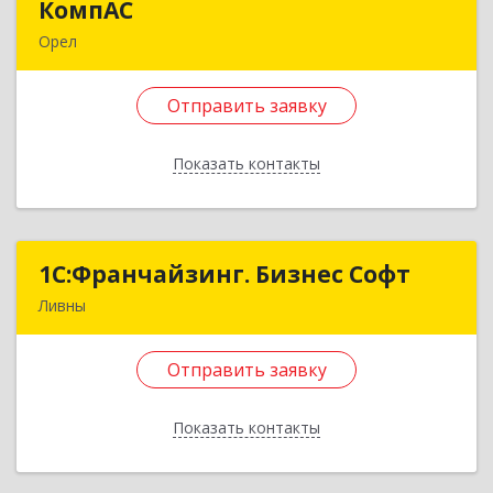
КомпАС
КомпАС
Орел
302030, Орловская обл, Орел г, Московская ул,
дом № 69, литера П, пом.7
Отправить заявку
Подробнее
Показать контакты
Отправить заявку
Назад
1C:Франчайзинг. Бизнес Софт
1C:Франчайзинг. Бизнес Софт
Ливны
303851, Орловская обл, Ливны г, Гайдара ул,
дом № 2, кв.124
Отправить заявку
Подробнее
Показать контакты
Отправить заявку