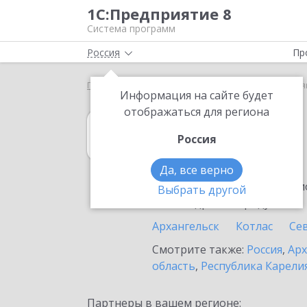
1С:Предприятие 8
Система программ
Россия
Пр
Главная
1С:Садовод
Выбор партнёра
Нарья
Информация на сайте будет
отображаться для региона
1С:Садовод
Россия
в Нарьян-Маре
Да, все верно
Ознакомьтесь с информацио
Выбрать другой
или внедрение продукта.
Архангельск
Котлас
Се
Смотрите также:
Россия
,
Арх
область
,
Республика Карели
Партнеры в вашем регионе: