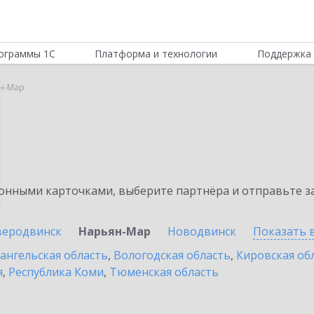
ограммы 1С
Платформа и технологии
Поддержка 
н-Мар
нными карточками, выберите партнёра и отправьте за
веродвинск
Нарьян-Мар
Новодвинск
Показать 
ангельская область
,
Вологодская область
,
Кировская об
я
,
Республика Коми
,
Тюменская область