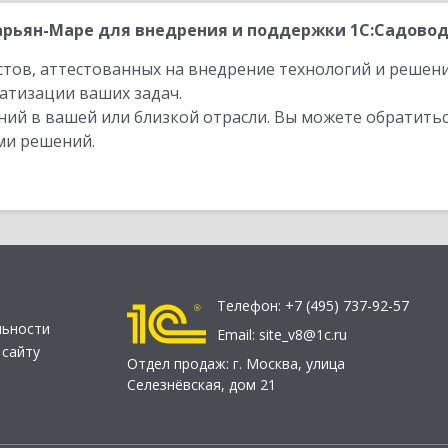
рьян-Маре для внедрения и поддержки 1С:Садовода
стов, аттестованных на внедрение технологий и решен
атизации ваших задач.
ий в вашей или близкой отрасли. Вы можете обратитьс
ми решений.
Телефон:
+7 (495) 737-92-57
льности
Email:
site_v8@1c.ru
 сайту
Отдел продаж:
г. Москва
,
улица
Селезнёвская, дом 21