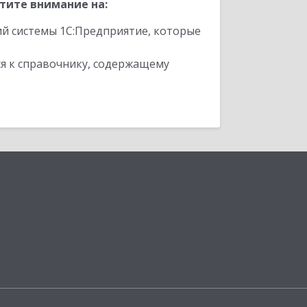
тите внимание на:
ий системы 1С:Предприятие, которые
я к справочнику, содержащему