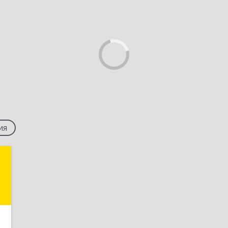
ия
A
.
5
е