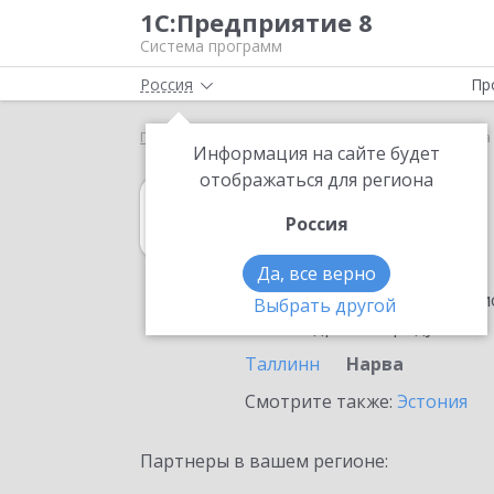
1С:Предприятие 8
Система программ
Россия
Пр
Главная
1С:Садовод
Выбор партнёра
Нарва
Информация на сайте будет
отображаться для региона
1С:Садовод
Россия
в Нарве
Да, все верно
Ознакомьтесь с информацио
Выбрать другой
или внедрение продукта.
Таллинн
Нарва
Смотрите также:
Эстония
Партнеры в вашем регионе: