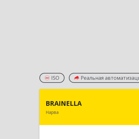
ISO
Реальная автоматизац
BRAINELL
BRAINELLA
Нарва
ЭСТОНИЯ, 20308, г. Нарва, ул
Александра Пушкина 12-1
Подробне