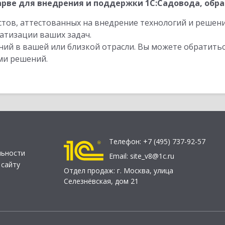
рве для внедрения и поддержки 1С:Садовода, обра
стов, аттестованных на внедрение технологий и решен
атизации ваших задач.
ий в вашей или близкой отрасли. Вы можете обратитьс
ми решений.
Телефон:
+7 (495) 737-92-57
льности
Email:
site_v8@1c.ru
 сайту
Отдел продаж:
г. Москва
,
улица
Селезнёвская, дом 21