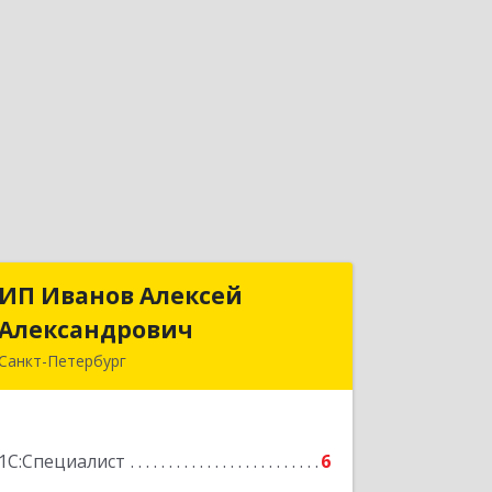
ИП Иванов Алексей
ИП Иванов Алексей
Александрович
Александрович
Санкт-Петербург
198332, Санкт-Петербург г, Маршала
Захарова ул, дом № 30, корпус 1,
кв.636
1С:Специалист
6
Подробнее