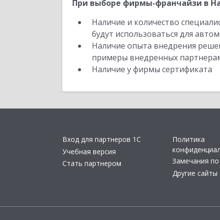
При выборе фирмы-франчайзи в На
Наличие и количество специали
будут использоваться для автом
Наличие опыта внедрения решен
примеры внедренных партнера
Наличие у фирмы сертификата
Вход для партнеров 1С
Политика
конфиденциа
Учебная версия
Замечания по
Стать партнером
Другие сайты