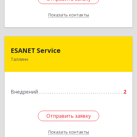
Показать контакты
Назад
ESANET Serviсe
ESANET Serviсe
Таллинн
Vana-Louna 19, Tallin 10134, Estonia
Подробнее
Внедрений
2
Отправить заявку
Отправить заявку
Показать контакты
Назад