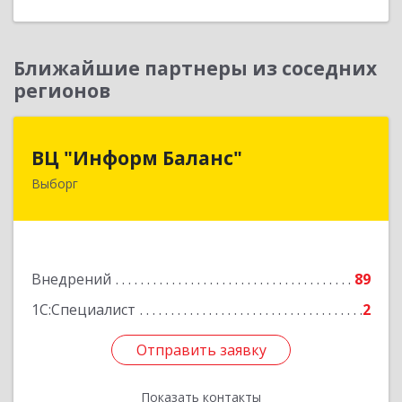
Ближайшие партнеры из соседних
регионов
ВЦ "Информ Баланс"
ВЦ "Информ Баланс"
Выборг
188800, Ленинградская обл, Выборгский р-н,
Выборг г, Каменный пер, дом № 2а
Подробнее
Внедрений
89
1С:Специалист
2
Отправить заявку
Отправить заявку
Показать контакты
Назад