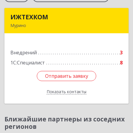
ИЖТЕХКОМ
ИЖТЕХКОМ
Мурино
188677, Ленинградская обл, Всеволожский р-н,
Мурино г, Воронцовский б-р, дом № 17, кв.339
Внедрений
3
Подробнее
1С:Специалист
8
Отправить заявку
Отправить заявку
Показать контакты
Назад
Ближайшие партнеры из соседних
регионов