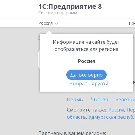
1С:Предприятие 8
Система программ
Россия
Пр
Главная
1С:Садовод
Выбор партнёра
Кудым
Информация на сайте будет
отображаться для региона
1С:Садовод
Россия
в Кудымкаре
Да, все верно
Ознакомьтесь с информацио
Выбрать другой
или внедрение продукта.
Пермь
Лысьва
Березн
Смотрите также:
Россия
,
Пер
область
,
Удмуртская респуб
Партнеры в вашем регионе: