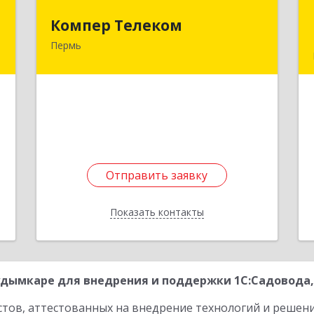
й
Компер Телеком
Компер Телеком
ч
Пермь
614068, Пермский край, Пермь г,
Данщина ул, дом № 4
,
,
Подробнее
1
е
Отправить заявку
Отправить заявку
Показать контакты
Назад
дымкаре для внедрения и поддержки 1С:Садовода,
стов, аттестованных на внедрение технологий и решен