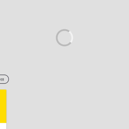
ия
й
ч
,
2