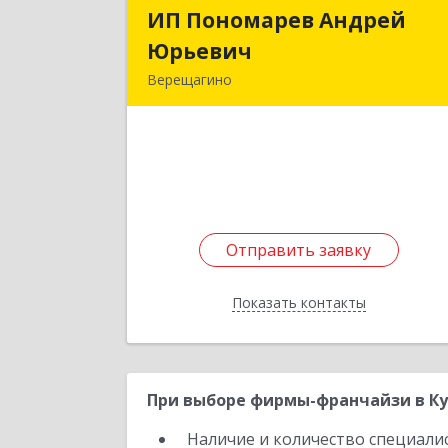
ИП Пономарев Андрей
ИП Пономарев Андре
Юрьевич
Юрьеви
Верещагино
617120, Пермский край
Верещагинский р-н, Верещагино г
Октябрьская ул, дом № 68, оф.
Подробне
Отправить заявку
Отправить заявку
Показать контакты
Назад
При выборе фирмы-франчайзи в Ку
Наличие и количество специали