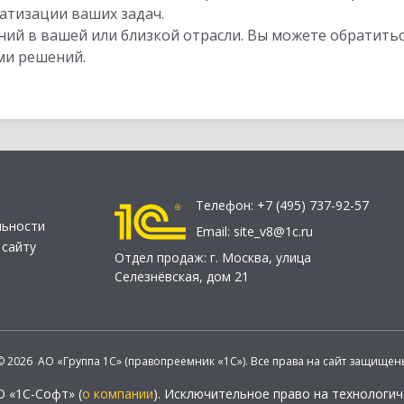
атизации ваших задач.
ий в вашей или близкой отрасли. Вы можете обратитьс
ми решений.
Телефон:
+7 (495) 737-92-57
льности
Email:
site_v8@1c.ru
 сайту
Отдел продаж:
г. Москва
,
улица
Селезнёвская, дом 21
© 2026 АО «Группа 1С» (правопреемник «1С»). Все права на сайт защищен
О «1С-Софт» (
о компании
). Исключительное право на технологи