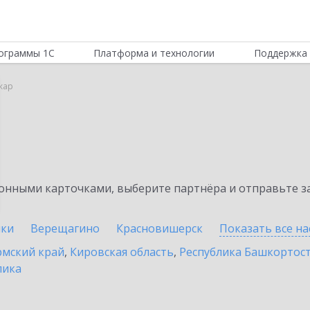
ограммы 1С
Платформа и технологии
Поддержка 
кар
нными карточками, выберите партнёра и отправьте за
ики
Верещагино
Красновишерск
Показать все н
мский край
,
Кировская область
,
Республика Башкортос
лика