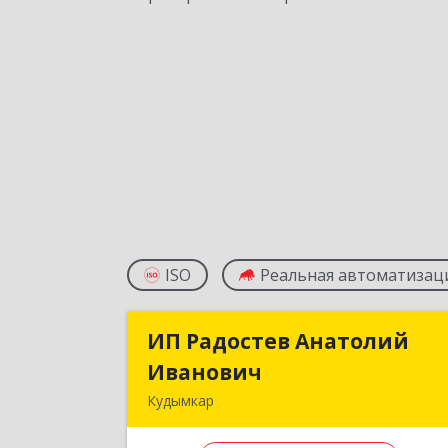
ISO
Реальная автоматизац
ИП Радостев Анатолий
ИП Радостев Анатоли
Иванович
Иванови
Кудымкар
619000, Пермский край, Кудымкар г
Герцена ул, дом № 5