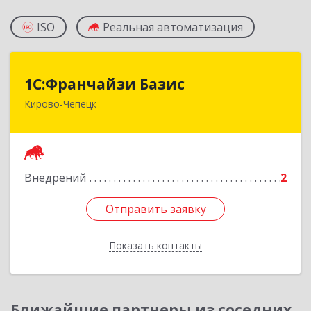
ISO
Реальная автоматизация
1С:Франчайзи Базис
1С:Франчайзи Базис
Кирово-Чепецк
613044, Кировская обл, город Кирово-Чепецк
г.о., Кирово-Чепецк г, Школьная ул, дом № 2,
оф.323
Подробнее
Внедрений
2
Отправить заявку
Отправить заявку
Показать контакты
Назад
Ближайшие партнеры из соседних