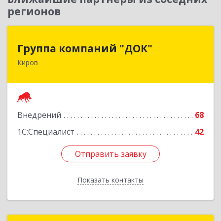
регионов
Группа компаний "ДОК"
Группа компаний "ДОК"
Киров
610017, Кировская обл, Киров г, Горького ул,
дом № 17
Подробнее
Внедрений
68
1С:Специалист
42
Отправить заявку
Отправить заявку
Показать контакты
Назад