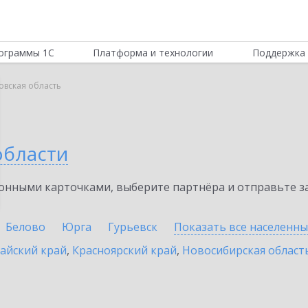
ограммы 1С
Платформа и технологии
Поддержка 
овская область
области
нными карточками, выберите партнёра и отправьте за
Белово
Юрга
Гурьевск
Показать все населенн
айский край
,
Красноярский край
,
Новосибирская област