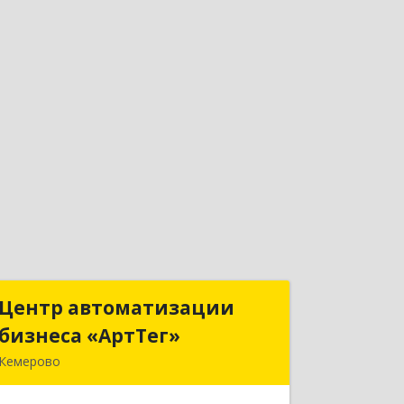
Центр автоматизации
Центр автоматизации
бизнеса «АртТег»
бизнеса «АртТег»
Кемерово
650025, Кемеровская область -
Кузбасс, г.о. Кемеровский, Кемерово г,