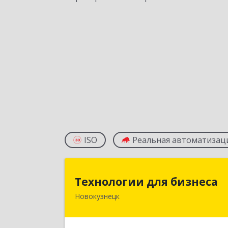
ISO
Реальная автоматизац
Технологии для бизнес
Технологии для бизнеса
Новокузнецк
654066, Кемеровская обл
Новокузнецк г, Октябрьский пр-кт
дом № 63, оф.31