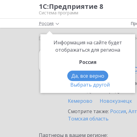
1С:Предприятие 8
Система программ
Россия
Пр
Главная
1С:Садовод
Выбор партнёра
Кемер
Информация на сайте будет
отображаться для региона
1С:Садовод
Россия
в Кемеровской 
Да, все верно
Ознакомьтесь с информацио
Выбрать другой
или внедрение продукта.
Кемерово
Новокузнецк
Смотрите также:
Россия
,
Алт
Томская область
Партнеры в вашем регионе: