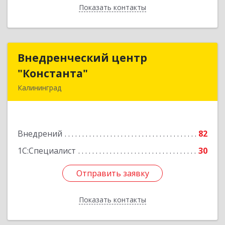
Показать контакты
Назад
Внедренческий центр
Внедренческий центр
"Константа"
"Константа"
Калининград
236006, Калининградская обл, Калининград г,
К.Маркса ул, дом № 18, оф.701
Внедрений
82
Подробнее
1С:Специалист
30
Отправить заявку
Отправить заявку
Показать контакты
Назад