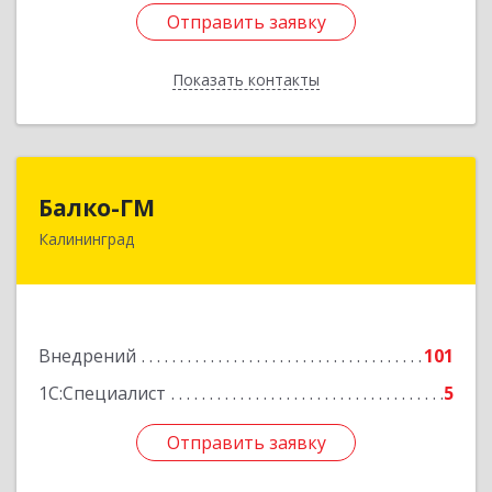
Отправить заявку
Отправить заявку
Показать контакты
Назад
Балко-ГМ
Балко-ГМ
Калининград
236022, Калининградская обл, Калининград г,
Москвина ул, дом № 1
Подробнее
Внедрений
101
1С:Специалист
5
Отправить заявку
Отправить заявку