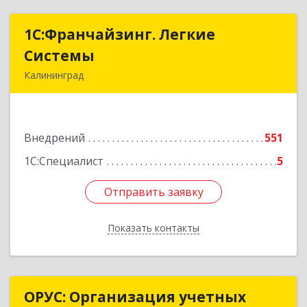
1С:Франчайзинг. Легкие
1С:Франчайзинг. Легкие
Системы
Системы
Калининград
236000, Калининградская обл, Калининград г,
Геологическая ул, дом № 1, оф.34
Внедрений
551
Подробнее
1С:Специалист
5
Отправить заявку
Отправить заявку
Показать контакты
Назад
ОРУС: Организация учетных
ОРУС: Организация учетных