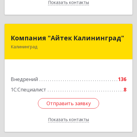
Показать контакты
Назад
Компания "Айтек Калининград"
Компания "Айтек Калининград"
Калининград
236016, Калининградская обл, Калининград г,
Стекольная ул, дом № 39
Подробнее
Внедрений
136
1С:Специалист
8
Отправить заявку
Отправить заявку
Показать контакты
Назад