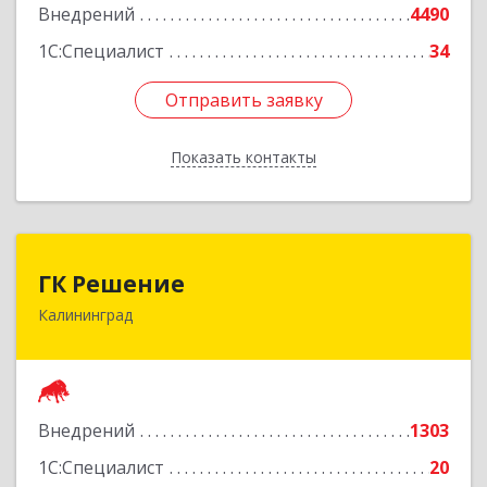
Внедрений
4490
1С:Специалист
34
Отправить заявку
Отправить заявку
Показать контакты
Назад
ГК Решение
ГК Решение
Калининград
236038, Калининградская обл, Калининград г,
Липовая аллея ул, дом № 2
Подробнее
Внедрений
1303
1С:Специалист
20