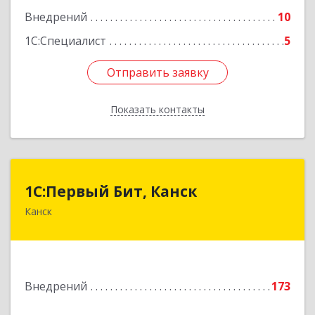
Внедрений
10
1С:Специалист
5
Отправить заявку
Отправить заявку
Показать контакты
Назад
1С:Первый Бит, Канск
1С:Первый Бит, Канск
Канск
663600, Красноярский край, Канск г, 30 лет
ВЛКСМ ул, дом № 20, пом.25
Подробнее
Внедрений
173