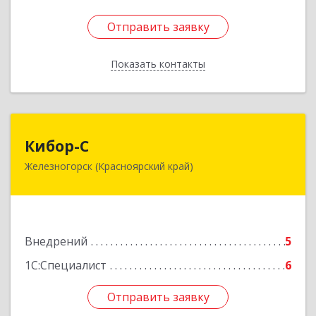
Отправить заявку
Отправить заявку
Показать контакты
Назад
Кибор-С
Кибор-С
Железногорск (Красноярский край)
662973, Красноярский край, Железногорск г,
Белорусская ул, дом № 30 Б, пом.16
Подробнее
Внедрений
5
1С:Специалист
6
Отправить заявку
Отправить заявку