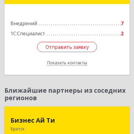
Подробнее
Внедрений
7
1С:Специалист
2
Отправить заявку
Отправить заявку
Показать контакты
Назад
Ближайшие партнеры из соседних
регионов
Бизнес Ай Ти
Бизнес Ай Ти
Братск
665717, Иркутская обл, Братск г, Центральный