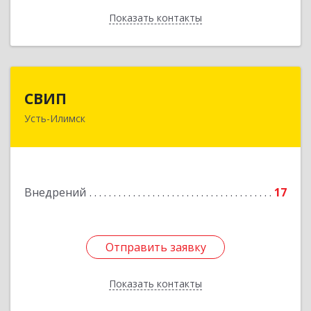
Показать контакты
Назад
СВИП
СВИП
Усть-Илимск
666685, Иркутская обл, Усть-Илимск г,
Энтузиастов ул, дом № 5, оф.1
Подробнее
Внедрений
17
Отправить заявку
Отправить заявку
Показать контакты
Назад