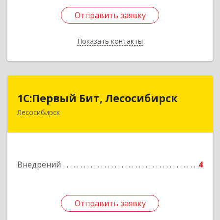
Отправить заявку
Отправить заявку
Показать контакты
Назад
1С:Первый Бит, Лесосибирск
1С:Первый Бит, Лесосибирск
Лесосибирск
662544, Красноярский край, Лесосибирск г,
Привокзальная ул, дом № 12, оф.216
Подробнее
Внедрений
4
Отправить заявку
Отправить заявку