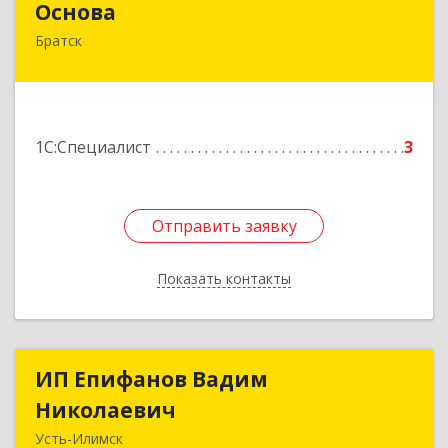
Основа
Братск
665700, Иркутская обл, Братск г, Ленина
(Центральный ж/р) пр-кт, дом № 6, оф.1001
Подробнее
1С:Специалист
3
Отправить заявку
Отправить заявку
Показать контакты
Назад
ИП Епифанов Вадим
ИП Епифанов Вадим
Николаевич
Николаевич
Усть-Илимск