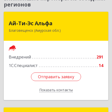
регионов
Ай-Ти-Эс Альфа
Ай-Ти-Эс Альфа
Благовещенск (Амурская обл.)
675000, Амурская обл, Благовещенск г, Зейская
ул, дом № 134, оф.515
Подробнее
Внедрений
291
1С:Специалист
14
Отправить заявку
Отправить заявку
Показать контакты
Назад