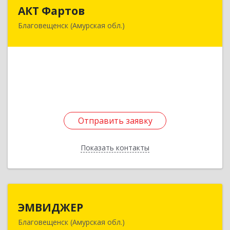
АКТ Фартов
АКТ Фартов
Благовещенск (Амурская обл.)
675000, Амурская обл, Благовещенск г,
Горького ул, дом № 179
Подробнее
Отправить заявку
Отправить заявку
Показать контакты
Назад
ЭМВИДЖЕР
ЭМВИДЖЕР
Благовещенск (Амурская обл.)
675000, Амурская обл, Благовещенск г,