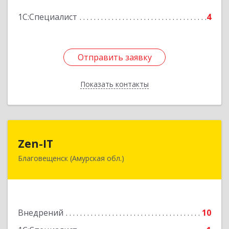
Подробнее
1С:Специалист
4
Отправить заявку
Отправить заявку
Показать контакты
Назад
Zen-IT
Zen-IT
Благовещенск (Амурская обл.)
675016, Амурская обл, Благовещенск г,
Калинина ул, дом № 129, кв.102
Подробнее
Внедрений
10