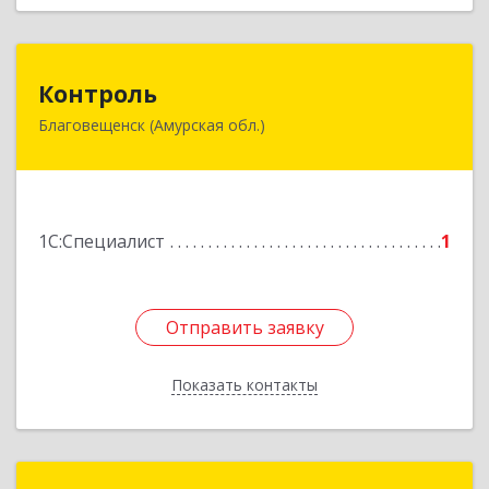
Контроль
Контроль
Благовещенск (Амурская обл.)
675016, Амурская обл, Благовещенск г,
Тенистая ул, дом № 91
Подробнее
1С:Специалист
1
Отправить заявку
Отправить заявку
Показать контакты
Назад