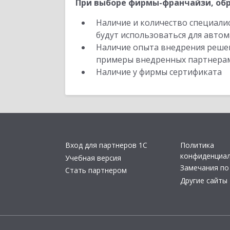
При выборе фирмы-франчайзи, обр
Наличие и количество специали
будут использоваться для автом
Наличие опыта внедрения решен
примеры внедренных партнера
Наличие у фирмы сертификата
Вход для партнеров 1С
Политика
конфиденциа
Учебная версия
Замечания по
Стать партнером
Другие сайты