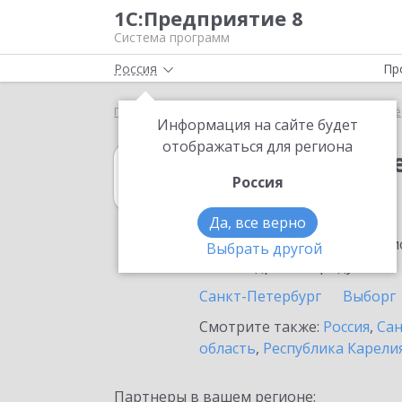
1С:Предприятие 8
Система программ
Россия
Пр
Главная
1С:Налогоплательщик 8
Выбор партнё
Информация на сайте будет
отображаться для региона
1С:Налогоплат
Россия
в Сланцах
Да, все верно
Ознакомьтесь с информацио
Выбрать другой
или внедрение продукта.
Санкт-Петербург
Выборг
Смотрите также:
Россия
,
Сан
область
,
Республика Карели
Партнеры в вашем регионе: