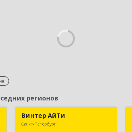
ия
седних регионов
т
Винтер АйТи
Винтер АйТи
Санкт-Петербург
,
196142, Санкт-Петербург г,