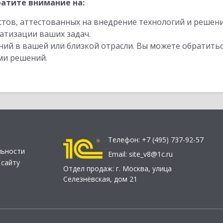
атите внимание на:
стов, аттестованных на внедрение технологий и решен
атизации ваших задач.
ий в вашей или близкой отрасли. Вы можете обратитьс
ми решений.
Телефон:
+7 (495) 737-92-57
льности
Email:
site_v8@1c.ru
 сайту
Отдел продаж:
г. Москва
,
улица
Селезнёвская, дом 21