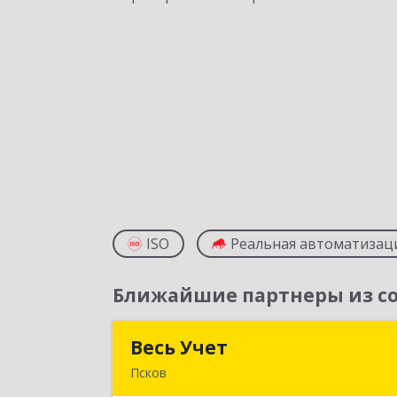
ISO
Реальная автоматизац
Ближайшие партнеры из со
Весь Учет
Весь Уче
Псков
180019, Псковская обл, Псков г