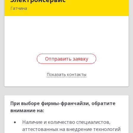
Гатчина
188304, Ленинградская обл, Гатчина г, К.Маркса
ул, дом № 4а
Подробнее
Отправить заявку
Отправить заявку
Показать контакты
Назад
При выборе фирмы-франчайзи, обратите
внимание на:
Наличие и количество специалистов,
аттестованных на внедрение технологий