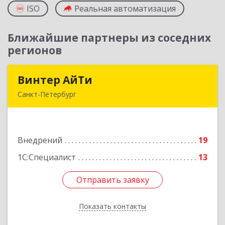
ISO
Реальная автоматизация
Ближайшие партнеры из соседних
регионов
Винтер АйТи
Винтер АйТи
Санкт-Петербург
196142, Санкт-Петербург г, Пулковская ул, дом
№ 10, корпус 2, литера А, кв.590
Внедрений
19
Подробнее
1С:Специалист
13
Отправить заявку
Отправить заявку
Показать контакты
Назад