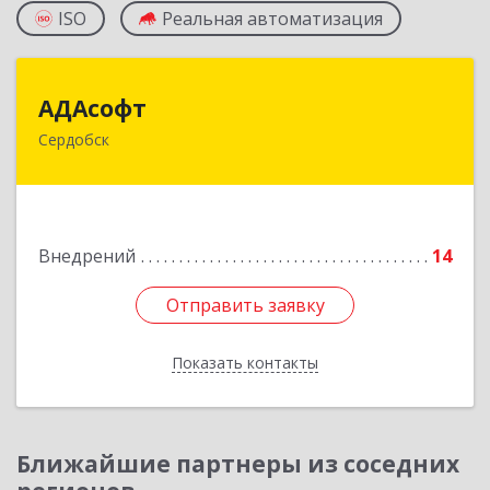
ISO
Реальная автоматизация
АДАсофт
АДАсофт
Сердобск
442894, Пензенская обл, Сердобск г,
Чайковского ул, дом № 96А, кв.6
Подробнее
Внедрений
14
Отправить заявку
Отправить заявку
Показать контакты
Назад
Ближайшие партнеры из соседних