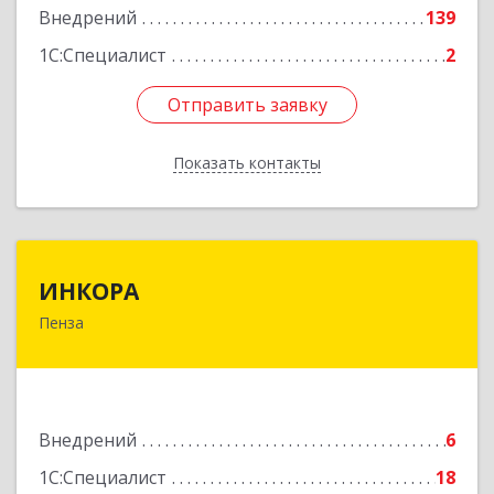
Внедрений
139
1С:Специалист
2
Отправить заявку
Отправить заявку
Показать контакты
Назад
ИНКОРА
ИНКОРА
Пенза
440011, Пензенская обл, Пенза г, Бугровка М.
ул, дом № 3
Подробнее
Внедрений
6
1С:Специалист
18