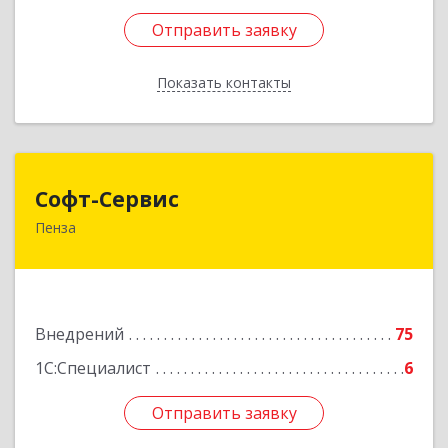
Отправить заявку
Отправить заявку
Показать контакты
Назад
Софт-Сервис
Софт-Сервис
Пенза
440067, Пензенская обл, Пенза г, Седова ул,
дом № 6
Подробнее
Внедрений
75
1С:Специалист
6
Отправить заявку
Отправить заявку