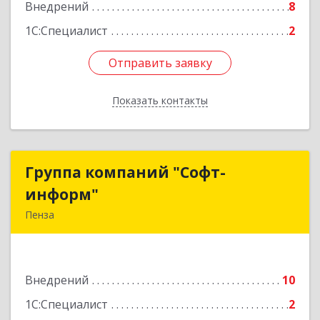
Внедрений
8
1С:Специалист
2
Отправить заявку
Отправить заявку
Показать контакты
Назад
Группа компаний "Софт-
Группа компаний "Софт-
информ"
информ"
Пенза
440011, Пензенская обл, Пенза г, Победы пр-кт,
дом № 15, кв.63
Внедрений
10
Подробнее
1С:Специалист
2