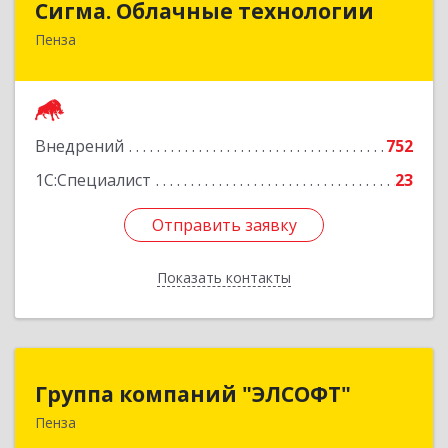
Сигма. Облачные технологии
Пенза
440052, Пензенская обл, Пенза г, Куйбышева ул,
дом № 34А, этаж 2
Подробнее
Внедрений
752
1С:Специалист
23
Отправить заявку
Отправить заявку
Показать контакты
Назад
Группа компаний "ЭЛСОФТ"
Группа компаний "ЭЛСОФТ"
Пенза
440020, Пензенская обл, Пенза г, Суворова ул,