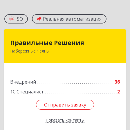
ISO
Реальная автоматизация
Правильные Решения
Правильные Решения
Набережные Челны
423832, Татарстан Респ, Набережные Челны г,
Дружбы Народов пр-кт, дом № 38А, кв.55
Подробнее
Внедрений
36
1С:Специалист
2
Отправить заявку
Отправить заявку
Показать контакты
Назад