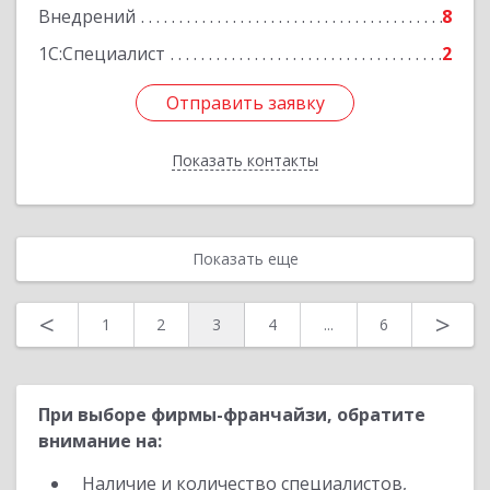
Внедрений
8
1С:Специалист
2
Отправить заявку
Отправить заявку
Показать контакты
Назад
Показать еще
<
>
1
2
3
4
...
6
При выборе фирмы-франчайзи, обратите
внимание на:
Наличие и количество специалистов,