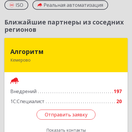
ISO
Реальная автоматизация
Ближайшие партнеры из соседних
регионов
Алгоритм
Алгоритм
Кемерово
650043, Кемеровская обл, Кемерово г,
Мичурина пер, дом № 5, кв.192
Подробнее
Внедрений
197
1С:Специалист
20
Отправить заявку
Отправить заявку
Показать контакты
Назад