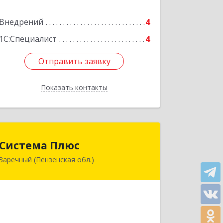
Внедрений
4
1С:Специалист
4
Отправить заявку
Отправить заявку
Показать контакты
Назад
Система Плюс
Система Плюс
Заречный (Пензенская обл.)
442960, Пензенская обл, Заречный г,
Комсомольская ул, дом № 1-205
Подробнее