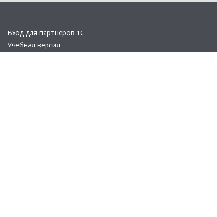
Вход для партнеров 1С
Учебная версия
Стать партнером
Политика конфиденциальности
Замечания по сайту
Другие сайты
Телефон:
+7 (495) 737-92-57
Email:
site_v8@1c.ru
Отдел продаж:
г. Москва
,
улица Селезнёвская, дом 21
© 2026 АО «Группа 1С» (правопреемник «1С»). Все права на сайт
защищены