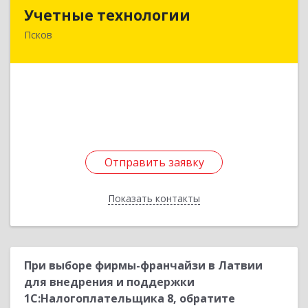
Учетные технологии
Учетные технологии
Псков
180024, Псковская обл, Псков г, Коммунальная
ул, дом № 81, кв.6
Подробнее
Отправить заявку
Отправить заявку
Показать контакты
Назад
При выборе фирмы-франчайзи в Латвии
для внедрения и поддержки
1С:Налогоплательщика 8, обратите