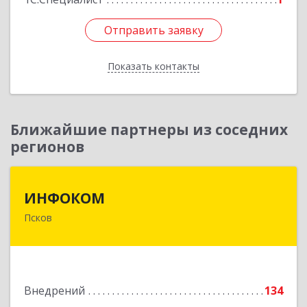
Отправить заявку
Отправить заявку
Показать контакты
Назад
Ближайшие партнеры из соседних
регионов
ИНФОКОМ
ИНФОКОМ
Псков
180000, Псковская обл, Псков г, Советская ул,
дом № 42г
Подробнее
Внедрений
134