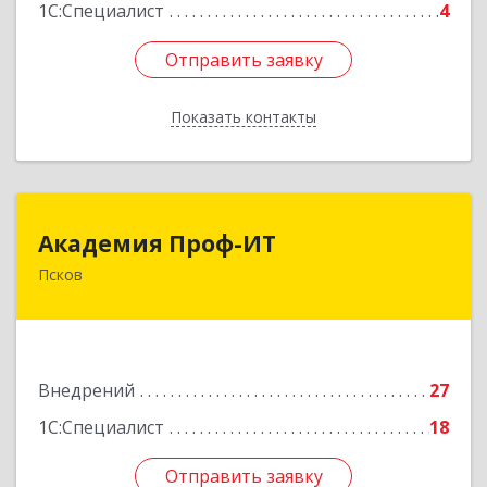
1С:Специалист
4
Отправить заявку
Отправить заявку
Показать контакты
Назад
Академия Проф-ИТ
Академия Проф-ИТ
Псков
180004, Псковская обл, Псков г, Металлистов
ул, дом № 25
Подробнее
Внедрений
27
1С:Специалист
18
Отправить заявку
Отправить заявку