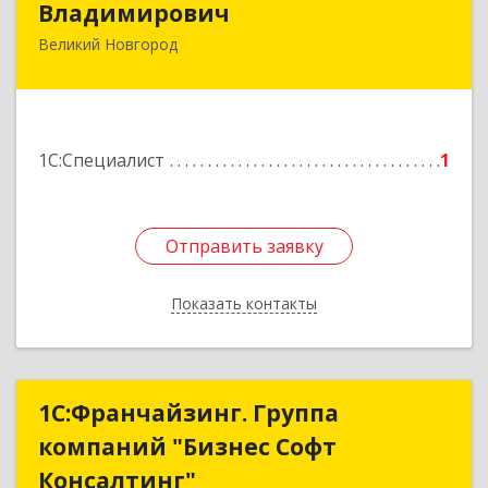
Владимирович
Великий Новгород
173003, Новгородская обл, Великий Новгород
г, Большая Санкт-Петербургская ул, дом № 80
Подробнее
1С:Специалист
1
Отправить заявку
Отправить заявку
Показать контакты
Назад
1С:Франчайзинг. Группа
1С:Франчайзинг. Группа
компаний "Бизнес Софт
компаний "Бизнес Софт
Консалтинг"
Консалтинг"