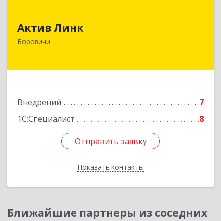
Актив Линк
Актив Линк
174400, Новгородская обл, Боровичи г,
Боровичи
Коммунарная ул, дом № 30
Подробнее
Внедрений
7
1С:Специалист
8
Отправить заявку
Отправить заявку
Показать контакты
Назад
Ближайшие партнеры из соседних