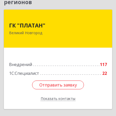
регионов
ГК "ПЛАТАН"
ГК "ПЛАТАН"
173003, Новгородская обл, Великий Новгород
Великий Новгород
г, Большая Санкт-Петербургская ул, дом № 80,
оф.17
Подробнее
Внедрений
117
1С:Специалист
22
Отправить заявку
Отправить заявку
Показать контакты
Назад