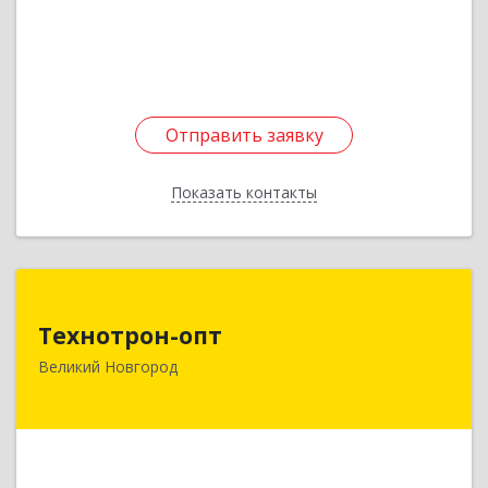
Отправить заявку
Отправить заявку
Показать контакты
Назад
Технотрон-опт
Технотрон-опт
173003, Новгородская обл, Великий Новгород
Великий Новгород
г, Великая ул, дом № 3
Подробнее