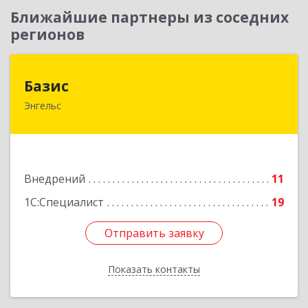
Ближайшие партнеры из соседних
регионов
Базис
Базис
Энгельс
413100, Саратовская обл, м.р-н Энгельсский, г.п.
город Энгельс, Энгельс г, Тихая ул, дом № 55
Подробнее
Внедрений
11
1С:Специалист
19
Отправить заявку
Отправить заявку
Показать контакты
Назад