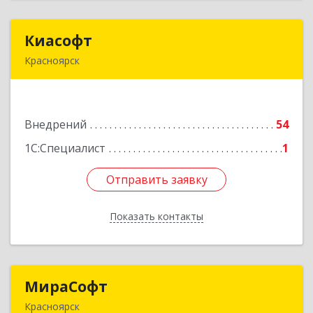
Киасофт
Киасофт
Красноярск
660077, Красноярский край, Красноярск г,
Алексеева ул, дом № 49, оф.508
Внедрений
54
Подробнее
1С:Специалист
1
Отправить заявку
Отправить заявку
Показать контакты
Назад
МираСофт
МираСофт
Красноярск