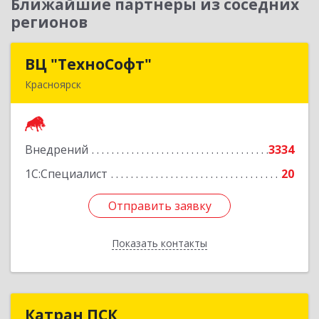
Ближайшие партнеры из соседних
регионов
ВЦ "ТехноСофт"
ВЦ "ТехноСофт"
Красноярск
660118, Красноярский край, Красноярск г,
Авиаторов ул, дом № 54
Внедрений
3334
Подробнее
1С:Специалист
20
Отправить заявку
Отправить заявку
Показать контакты
Назад
Катран ПСК
Катран ПСК