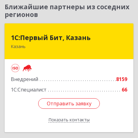
Ближайшие партнеры из соседних
регионов
1С:Первый Бит, Казань
1С:Первый Бит, Казань
Казань
420133, Татарстан Респ, Казань г, Ямашева пр-
кт, дом № 37Б, пом./офис 1000/4
Подробнее
Внедрений
8159
1С:Специалист
66
Отправить заявку
Отправить заявку
Показать контакты
Назад