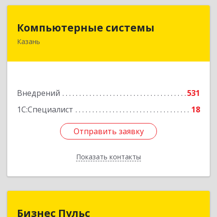
Компьютерные системы
Компьютерные системы
Казань
420066, Татарстан Респ, Казань г, Солдатская
ул, дом № 8, оф.210
Подробнее
Внедрений
531
1С:Специалист
18
Отправить заявку
Отправить заявку
Показать контакты
Назад
Бизнес Пульс
Бизнес Пульс