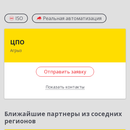
ISO
Реальная автоматизация
ЦПО
ЦПО
Агрыз
422230, Татарстан Респ (Татарстан), м.р-н
Агрызский, г.п. город Агрыз, Агрыз г, Гагарина
ул, дом № 70, пом.1000, пом.3
Отправить заявку
Подробнее
Показать контакты
Отправить заявку
Назад
Ближайшие партнеры из соседних
регионов