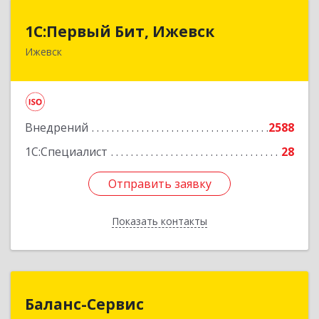
1С:Первый Бит, Ижевск
1С:Первый Бит, Ижевск
Ижевск
426008, Удмуртская Респ, Ижевск г,
Коммунаров ул, дом № 234
Подробнее
Внедрений
2588
1С:Специалист
28
Отправить заявку
Отправить заявку
Показать контакты
Назад
Баланс-Сервис
Баланс-Сервис