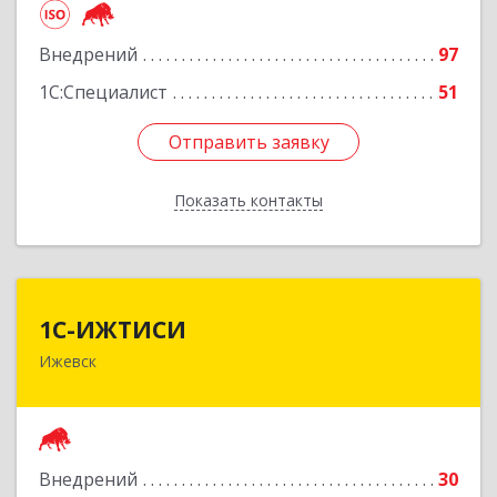
Подробнее
Внедрений
97
1С:Специалист
51
Отправить заявку
Отправить заявку
Показать контакты
Назад
1С-ИЖТИСИ
1С-ИЖТИСИ
Ижевск
426000, Удмуртская Респ, Ижевск г, им Вадима
Сивкова ул, дом № 112
Подробнее
Внедрений
30