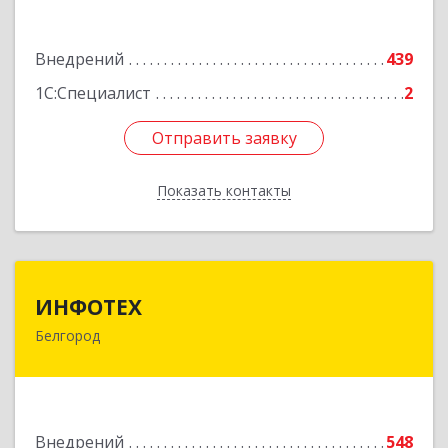
Подробнее
Внедрений
439
1С:Специалист
2
Отправить заявку
Отправить заявку
Показать контакты
Назад
ИНФОТЕХ
ИНФОТЕХ
Белгород
308012, Белгородская обл, Белгород г,
Костюкова ул, дом № 36-Г
Подробнее
Внедрений
548