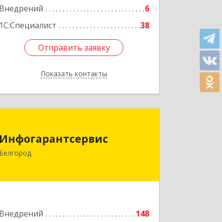
Подробнее
Внедрений
6
1С:Специалист
38
Отправить заявку
Отправить заявку
Показать контакты
Назад
Инфогарантсервис
Инфогарантсервис
308009, Белгородская обл, Белгород г,
Белгород
Свято-Троицкий б-р, дом № 15,
оф.321
Подробнее
Внедрений
148