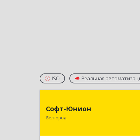
ISO
Реальная автоматизац
Софт-Юнио
Софт-Юнион
308014, Белгородская обл, Белгород г
Белгород
Садовая ул, дом № 3а, оф.4/
Подробне