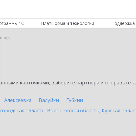
ограммы 1С
Платформа и технологии
Поддержка 
город
нными карточками, выберите партнёра и отправьте за
Алексеевка
Валуйки
Губкин
городская область
,
Воронежская область
,
Курская облас