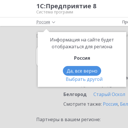
1С:Предприятие 8
Система программ
Россия
Пр
Главная
1С:MDM КОРП
Выбор партнёра
Бел
Информация на сайте будет
отображаться для региона
1С:MDM КОРП
Россия
в Белгороде
Да, все верно
Ознакомьтесь с информацио
Выбрать другой
или внедрение продукта.
Белгород
Старый Оскол
Смотрите также:
Россия
,
Бел
Партнеры в вашем регионе: