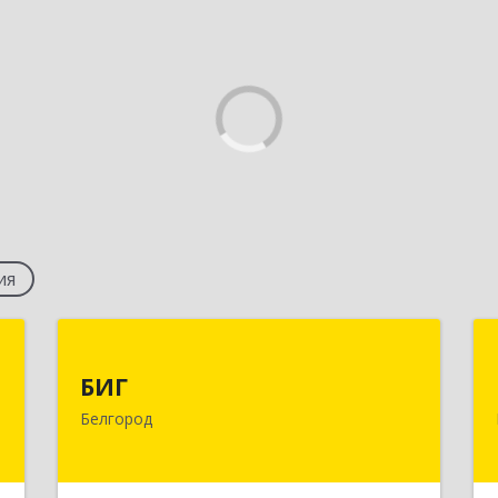
ия
н
БИГ
БИГ
,
308033, Белгородская обл, г.о. город
Белгород
1
Белгород, Белгород г, Королева ул,
дом № 2а, корпус 2, оф.216
е