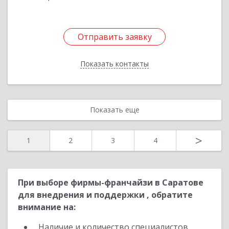
Отправить заявку
Отправить заявку
Показать контакты
Назад
Показать еще
>
1
2
3
4
При выборе фирмы-франчайзи в Саратове
для внедрения и поддержки , обратите
внимание на:
Наличие и количество специалистов,