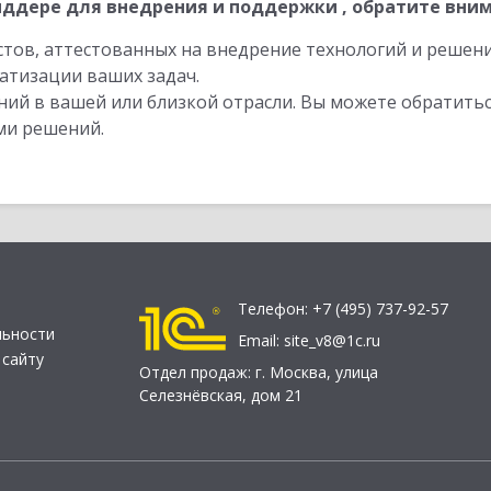
ддере для внедрения и поддержки , обратите вним
стов, аттестованных на внедрение технологий и решен
атизации ваших задач.
ий в вашей или близкой отрасли. Вы можете обратитьс
ми решений.
Телефон:
+7 (495) 737-92-57
льности
Email:
site_v8@1c.ru
 сайту
Отдел продаж:
г. Москва
,
улица
Селезнёвская, дом 21