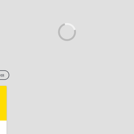
ия
а
а
.
3