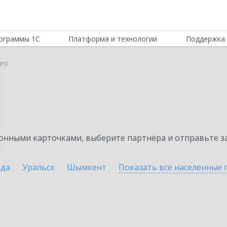
ограммы 1С
Платформа и технологии
Поддержка 
дер
нными карточками, выберите партнёра и отправьте за
нда
Уральск
Шымкент
Показать все населенные