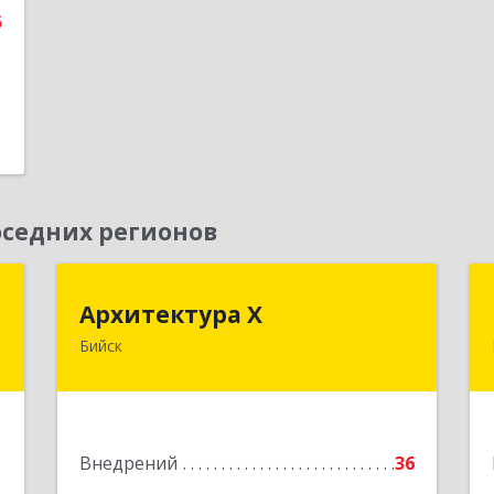
5
е
седних регионов
с
Архитектура Х
Архитектура Х
Бийск
,
659300, Алтайский край, Бийск г,
3
Турусова ул, дом № 3
е
Подробнее
1
Внедрений
36