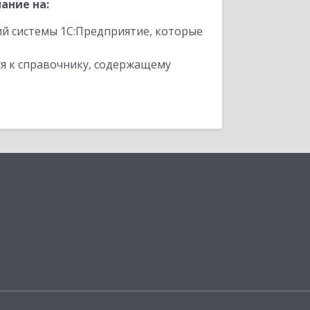
ание на:
ий системы 1С:Предприятие, которые
я к справочнику, содержащему