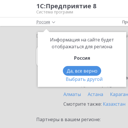
1С:Предприятие 8
Система программ
Россия
Пр
Главная
1С:MDM КОРП
Выбор партнёра
Рид
Информация на сайте будет
отображаться для региона
1С:MDM КОРП
Россия
в Риддере
Да, все верно
Ознакомьтесь с информацио
Выбрать другой
или внедрение продукта.
Алматы
Астана
Карага
Смотрите также:
Казахстан
Партнеры в вашем регионе: