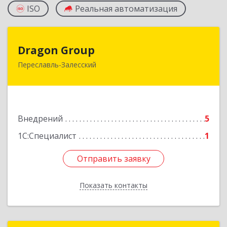
ISO
Реальная автоматизация
Dragon Group
Dragon Group
Переславль-Залесский
152020, Ярославская обл, Переславль-
Залесский г, Советская ул, дом № 37, оф.304, 307
Подробнее
Внедрений
5
1С:Специалист
1
Отправить заявку
Отправить заявку
Показать контакты
Назад