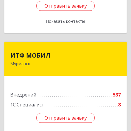
Отправить заявку
Отправить заявку
Показать контакты
Назад
ИТФ МОБИЛ
ИТФ МОБИЛ
Мурманск
183038, Мурманская обл, Мурманск г, Терский
пер, дом № 13
Подробнее
Внедрений
537
1С:Специалист
8
Отправить заявку
Отправить заявку