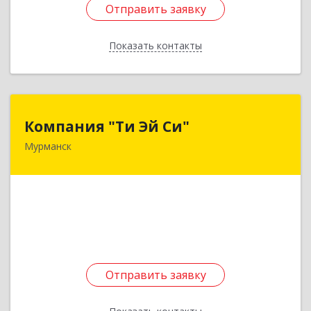
Отправить заявку
Отправить заявку
Показать контакты
Назад
Компания "Ти Эй Си"
Компания "Ти Эй Си"
Мурманск
183038, Мурманская обл, Мурманск г, Ленина
пр-кт, дом № 41, оф.44
Подробнее
Отправить заявку
Отправить заявку