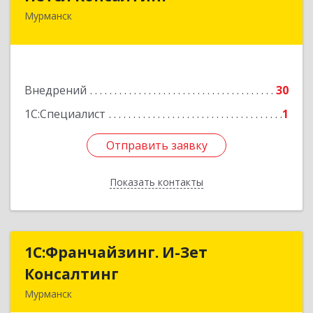
Мурманск
183038, Мурманская обл, Мурманск г,
Пушкинская ул, дом № 7, этаж 2
Подробнее
Внедрений
30
1С:Специалист
1
Отправить заявку
Отправить заявку
Показать контакты
Назад
1С:Франчайзинг. И-Зет
1С:Франчайзинг. И-Зет
Консалтинг
Консалтинг
Мурманск
183010, Мурманская обл, Мурманск г, Алексея