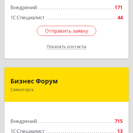
Внедрений
171
1С:Специалист
44
Отправить заявку
Отправить заявку
Показать контакты
Назад
Бизнес Форум
Бизнес Форум
Саяногорск
655603, Хакасия Респ, Саяногорск г, Советский
мкр, дом № 2, кв.262
Подробнее
Внедрений
715
1С:Специалист
13