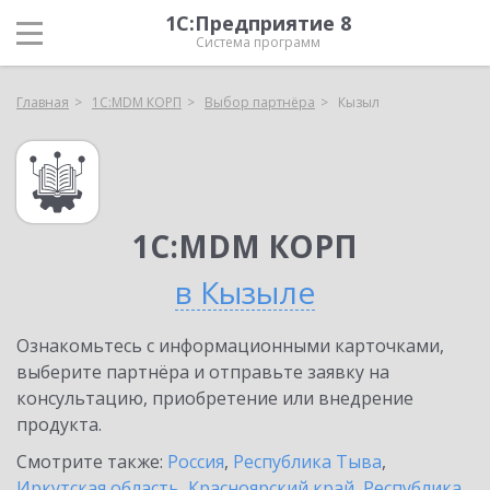
1С:Предприятие 8
Система программ
Главная
1С:MDM КОРП
Выбор партнёра
Кызыл
1С:MDM КОРП
в Кызыле
Ознакомьтесь с информационными карточками,
выберите партнёра и отправьте заявку на
консультацию, приобретение или внедрение
продукта.
Смотрите также:
Россия
,
Республика Тыва
,
Иркутская область
,
Красноярский край
,
Республика