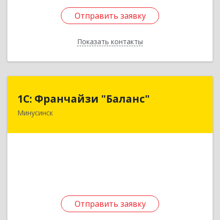
Отправить заявку
Отправить заявку
Показать контакты
Назад
1С: Франчайзи "Баланс"
1С: Франчайзи "Баланс"
Минусинск
662610, Красноярский край, Минусинск г,
Абаканская ул, дом № 43а, пом.14
Подробнее
Отправить заявку
Отправить заявку