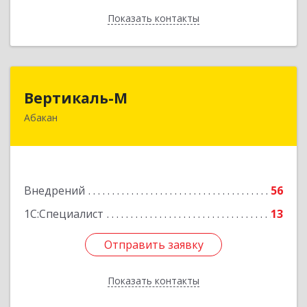
Показать контакты
Назад
Вертикаль-М
Вертикаль-М
Абакан
655017, Хакасия Респ, Абакан г, Чертыгашева
ул, дом № 124, кв.97Н
Подробнее
Внедрений
56
1С:Специалист
13
Отправить заявку
Отправить заявку
Показать контакты
Назад