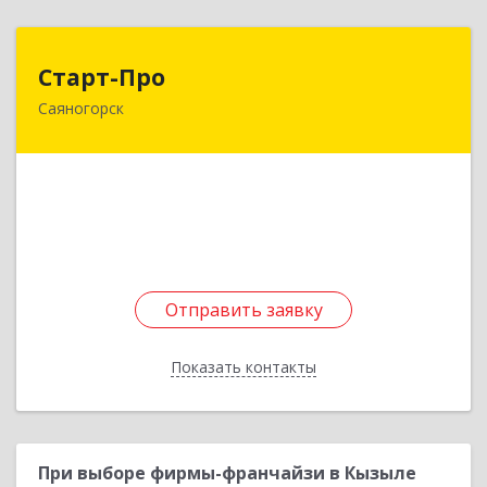
Старт-Про
Старт-Про
Саяногорск
655619, Хакасия Респ, Саяногорск г, Черемушки
рп, дом № 12, кв.96
Подробнее
Отправить заявку
Отправить заявку
Показать контакты
Назад
При выборе фирмы-франчайзи в Кызыле