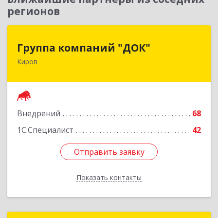
регионов
Группа компаний "ДОК"
Группа компаний "ДОК"
Киров
610017, Кировская обл, Киров г, Горького ул,
дом № 17
Подробнее
Внедрений
68
1С:Специалист
42
Отправить заявку
Отправить заявку
Показать контакты
Назад