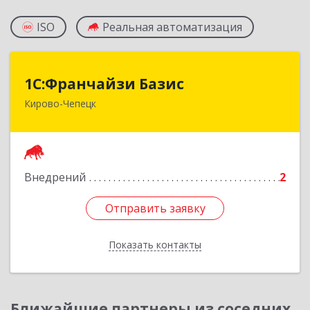
ISO
Реальная автоматизация
1С:Франчайзи Базис
1С:Франчайзи Базис
Кирово-Чепецк
613044, Кировская обл, город Кирово-Чепецк
г.о., Кирово-Чепецк г, Школьная ул, дом № 2,
оф.323
Подробнее
Внедрений
2
Отправить заявку
Отправить заявку
Показать контакты
Назад
Ближайшие партнеры из соседних